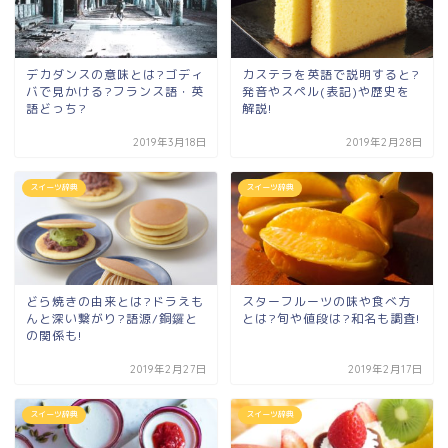
デカダンスの意味とは?ゴディ
カステラを英語で説明すると?
バで見かける?フランス語・英
発音やスペル(表記)や歴史を
語どっち?
解説!
2019年3月18日
2019年2月28日
スイーツ辞典
スイーツ辞典
どら焼きの由来とは?ドラえも
スターフルーツの味や食べ方
んと深い繋がり?語源/銅鑼と
とは?旬や値段は?和名も調査!
の関係も!
2019年2月27日
2019年2月17日
スイーツ辞典
スイーツ辞典