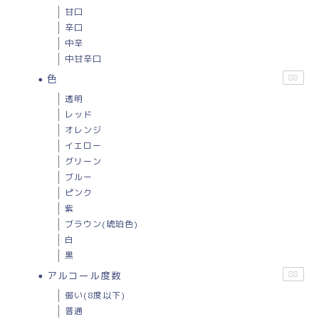
甘口
辛口
中辛
中甘辛口
色
88
透明
レッド
オレンジ
イエロー
グリーン
ブルー
ピンク
紫
ブラウン(琥珀色)
白
黒
アルコール度数
88
弱い(8度以下)
普通