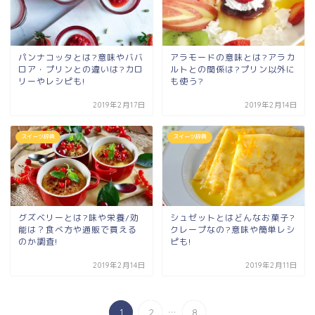
パンナコッタとは?意味やババ
アラモードの意味とは?アラカ
ロア・プリンとの違いは?カロ
ルトとの関係は?プリン以外に
リーやレシピも!
も使う?
2019年2月17日
2019年2月14日
スイーツ辞典
スイーツ辞典
グズベリーとは?味や栄養/効
シュゼットとはどんなお菓子?
能は？食べ方や通販で買える
クレープなの?意味や簡単レシ
のか調査!
ピも!
2019年2月14日
2019年2月11日
...
1
2
8