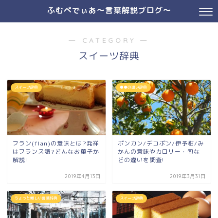
ふむぺでぃあ～言葉解説ブログ～
― CATEGORY ―
スイーツ辞典
スイーツ辞典
●●の違い辞典
フラン(flan)の意味とは?発祥
ポンカン/デコポン/伊予柑/み
はフランス語?どんなお菓子か
かんの意味やカロリー・旬な
解説!
どの違いを調査!
2019年4月13日
2019年3月31日
ちょっと難しい言葉辞典
スイーツ辞典