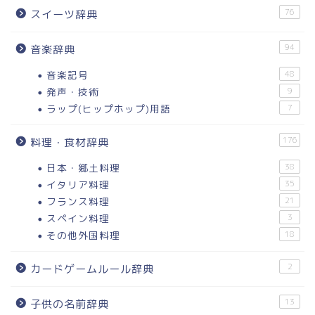
76
スイーツ辞典
94
音楽辞典
音楽記号
48
発声・技術
9
ラップ(ヒップホップ)用語
7
176
料理・食材辞典
日本・郷土料理
38
イタリア料理
35
フランス料理
21
スペイン料理
3
その他外国料理
18
2
カードゲームルール辞典
13
子供の名前辞典