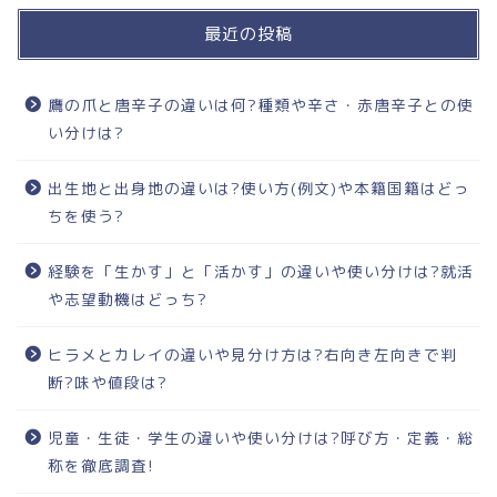
最近の投稿
鷹の爪と唐辛子の違いは何?種類や辛さ・赤唐辛子との使
い分けは?
出生地と出身地の違いは?使い方(例文)や本籍国籍はどっ
ちを使う?
経験を「生かす」と「活かす」の違いや使い分けは?就活
や志望動機はどっち?
ヒラメとカレイの違いや見分け方は?右向き左向きで判
断?味や値段は?
児童・生徒・学生の違いや使い分けは?呼び方・定義・総
称を徹底調査!