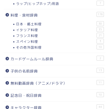
ラップ(ヒップホップ)用語
7
176
料理・食材辞典
日本・郷土料理
38
イタリア料理
35
フランス料理
21
スペイン料理
3
その他外国料理
18
2
カードゲームルール辞典
13
子供の名前辞典
11
無料動画辞典（アニメ/ドラマ）
10
記念日・祝日辞典
44
キャラクター辞典