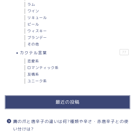
ラム
ワイン
リキュール
ビール
ウィスキー
ブランデー
その他
カクテル言葉
77
恋愛系
ロマンティック系
友情系
ユニーク系
最近の投稿
鷹の爪と唐辛子の違いは何?種類や辛さ・赤唐辛子との使
い分けは?