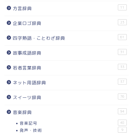
11
方言辞典
23
企業ロゴ辞典
61
四字熟語・ことわざ辞典
31
故事成語辞典
33
若者言葉辞典
37
ネット用語辞典
76
スイーツ辞典
94
音楽辞典
音楽記号
48
発声・技術
9