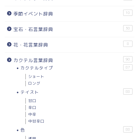
10
季節イベント辞典
30
宝石・石言葉辞典
8
花・花言葉辞典
90
カクテル言葉辞典
カクテルタイプ
87
ショート
ロング
テイスト
88
甘口
辛口
中辛
中甘辛口
色
88
透明