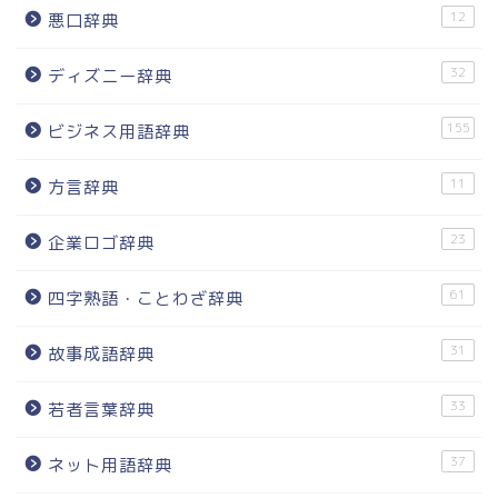
12
悪口辞典
32
ディズニー辞典
155
ビジネス用語辞典
11
方言辞典
23
企業ロゴ辞典
61
四字熟語・ことわざ辞典
31
故事成語辞典
33
若者言葉辞典
37
ネット用語辞典