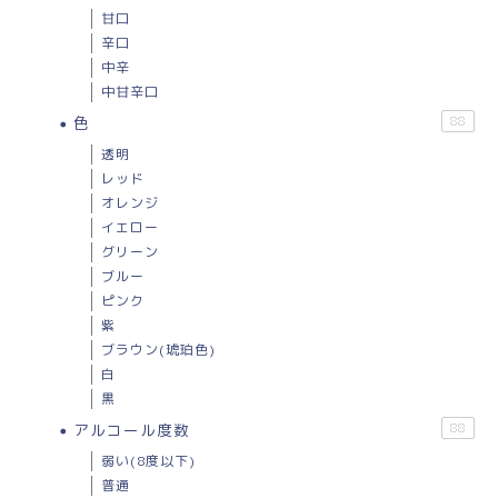
甘口
辛口
中辛
中甘辛口
色
88
透明
レッド
オレンジ
イエロー
グリーン
ブルー
ピンク
紫
ブラウン(琥珀色)
白
黒
アルコール度数
88
弱い(8度以下)
普通