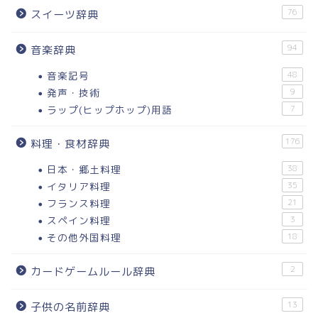
76
スイーツ辞典
94
音楽辞典
音楽記号
48
発声・技術
9
ラップ(ヒップホップ)用語
7
176
料理・食材辞典
日本・郷土料理
38
イタリア料理
35
フランス料理
21
スペイン料理
3
その他外国料理
18
2
カードゲームルール辞典
13
子供の名前辞典