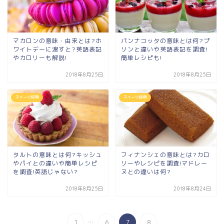
マカロンの意味・由来とは?ホ
パンナコッタの意味とは何?プ
ワイトデーに渡すと?英語表記
リンと違いや英語表記を調査!
やカロリーも解説!
簡単レシピも!
2018年8月25日
2018年8月25日
スイーツ辞典
スイーツ辞典
タルトの意味とは何?キッシュ
フィナンシェの意味とは?カロ
やパイとの違いや簡単レシピ
リーやレシピを調査!マドレー
を調査!英語じゃない?
ヌとの違いは何?
2018年8月25日
2018年8月24日
...
1
6
7
8