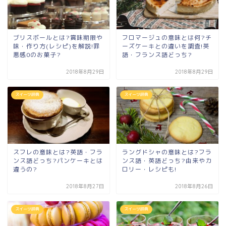
ブリスボールとは?賞味期限や
フロマージュの意味とは何?チ
味・作り方(レシピ)を解説!罪
ーズケーキとの違いを調査!英
悪感0のお菓子?
語・フランス語どっち?
2018年8月29日
2018年8月29日
スイーツ辞典
スイーツ辞典
スフレの意味とは?英語・フラ
ラングドシャの意味とは?フラ
ンス語どっち?パンケーキとは
ンス語・英語どっち?由来やカ
違うの?
ロリー・レシピも!
2018年8月27日
2018年8月26日
スイーツ辞典
スイーツ辞典