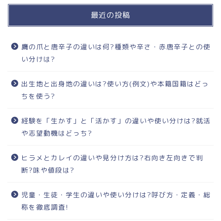
最近の投稿
鷹の爪と唐辛子の違いは何?種類や辛さ・赤唐辛子との使
い分けは?
出生地と出身地の違いは?使い方(例文)や本籍国籍はどっ
ちを使う?
経験を「生かす」と「活かす」の違いや使い分けは?就活
や志望動機はどっち?
ヒラメとカレイの違いや見分け方は?右向き左向きで判
断?味や値段は?
児童・生徒・学生の違いや使い分けは?呼び方・定義・総
称を徹底調査!