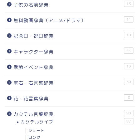
13
子供の名前辞典
11
無料動画辞典（アニメ/ドラマ）
10
記念日・祝日辞典
44
キャラクター辞典
10
季節イベント辞典
30
宝石・石言葉辞典
8
花・花言葉辞典
90
カクテル言葉辞典
カクテルタイプ
87
ショート
ロング