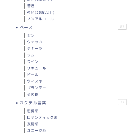
普通
強い(25度以上)
ノンアルコール
ベース
87
ジン
ウォッカ
テキーラ
ラム
ワイン
リキュール
ビール
ウィスキー
ブランデー
その他
カクテル言葉
77
恋愛系
ロマンティック系
友情系
ユニーク系