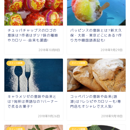
チュッパチャップスのロゴの
パッピンスの意味とは?新大久
意味は?作者はダリ?味の種類
保・大阪・東京どこにある?作
やカロリー･由来も調査!
り方や韓国語表記も!
2018年10月8日
2018年9月29日
スイーツ辞典
スイーツ辞典
キャラメリゼの意味や由来と
コッペパンの意味や由来(語
は?発祥は英語なの?バーナー
源)は?レシピやカロリーも!専
で炙るお菓子?
門店もオシャレで大人気!
2018年9月26日
2018年9月18日
スイーツ辞典
スイーツ辞典