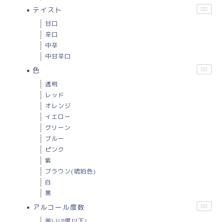
テイスト
88
甘口
辛口
中辛
中甘辛口
色
88
透明
レッド
オレンジ
イエロー
グリーン
ブルー
ピンク
紫
ブラウン(琥珀色)
白
黒
アルコール度数
88
弱い(8度以下)