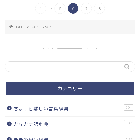
...
1
5
6
7
8
HOME
スイーツ辞典
カテゴリー
291
ちょっと難しい言葉辞典
397
カタカナ語辞典
303
●●の違い辞典