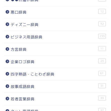
12
悪口辞典
32
ディズニー辞典
155
ビジネス用語辞典
11
方言辞典
23
企業ロゴ辞典
61
四字熟語・ことわざ辞典
31
故事成語辞典
33
若者言葉辞典
37