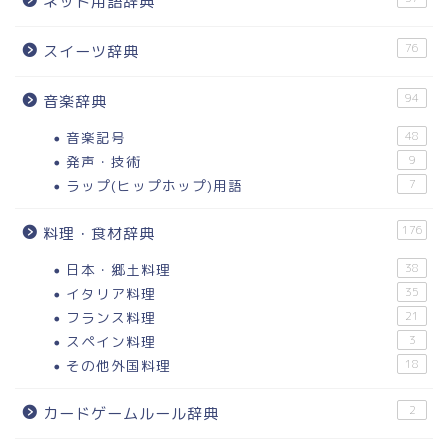
ネット用語辞典
76
スイーツ辞典
94
音楽辞典
音楽記号
48
発声・技術
9
ラップ(ヒップホップ)用語
7
176
料理・食材辞典
日本・郷土料理
38
イタリア料理
35
フランス料理
21
スペイン料理
3
その他外国料理
18
2
カードゲームルール辞典