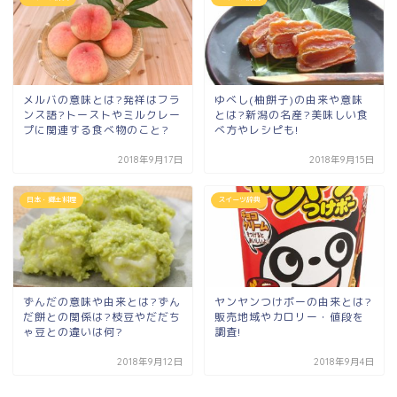
メルバの意味とは?発祥はフラ
ゆべし(柚餅子)の由来や意味
ンス語?トーストやミルクレー
とは?新潟の名産?美味しい食
プに関連する食べ物のこと?
べ方やレシピも!
2018年9月17日
2018年9月15日
日本・郷土料理
スイーツ辞典
ずんだの意味や由来とは?ずん
ヤンヤンつけボーの由来とは?
だ餅との関係は?枝豆やだだち
販売地域やカロリー・値段を
ゃ豆との違いは何?
調査!
2018年9月12日
2018年9月4日