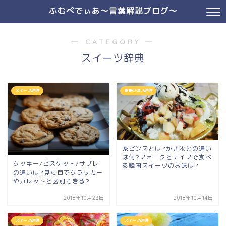
ふむぺでぃあ～言葉解説ブログ～
― CATEGORY ―
スイーツ辞典
スイーツ辞典
●●の違い辞典
糸ピンスとは?かき氷との違い
は何?フォークとナイフで食べ
クッキー/ビスケット/サブレ
る韓国スイーツのお味は?
の違いは?見た目でクラッカー
やガレットと区別できる?
2018年10月23日
2018年10月14日
スイーツ辞典
スイーツ辞典