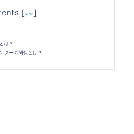
tents
[
]
hide
とは？
ンターの関係とは？