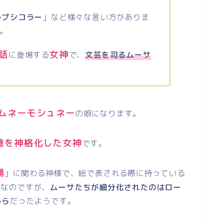
ルプシコラー
」など様々な言い方がありま
。
話
女神
に登場する
で、
文芸を司るムーサ
ムネーモシュネー
の娘になります。
憶を神格化した女神
です。
踊
」に関わる神様で、絵で表される際に持っている
プ
なのですが、
ムーサたちが細分化されたのはロー
から
だったようです。