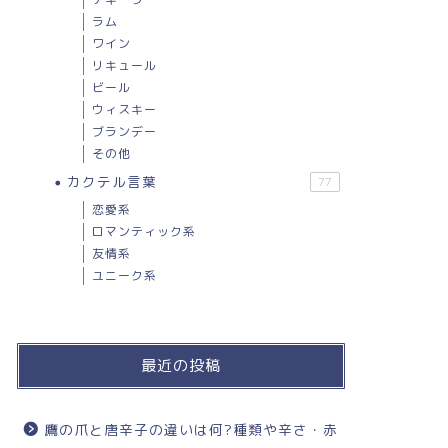
ラム
ワイン
リキュール
ビール
ウィスキー
ブランデー
その他
カクテル言葉
77
恋愛系
ロマンティック系
友情系
ユニーク系
最近の投稿
鷹の爪と唐辛子の違いは何?種類や辛さ・赤