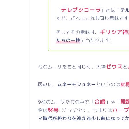
テレプシコーラ
「
」とは「
テ
すが、どれもこれも同じ意味です
ギリシア神
そしてその意味は、
たちの一柱
に当たります。
ゼウス
他のムーサたちと同じく、大神
と
記
因みに、
ムネーモシュネー
というのは
合唱
舞
9柱のムーサたちの中で「
」や「
竪琴
ハー
物は
（たてごと）、つまりは
マ時代が終わりを迎える少し前になって