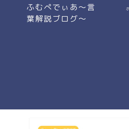
ふむぺでぃあ～言
葉解説ブログ～