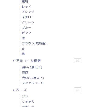
透明
レッド
オレンジ
イエロー
グリーン
ブルー
ピンク
紫
ブラウン(琥珀色)
白
黒
アルコール度数
88
弱い(8度以下)
普通
強い(25度以上)
ノンアルコール
ベース
87
ジン
ウォッカ
テキーラ