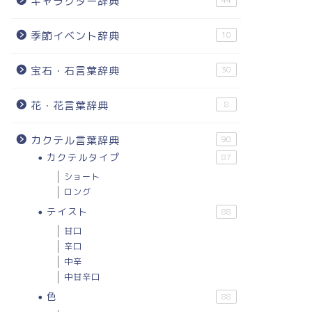
キャラクター辞典
44
季節イベント辞典
10
宝石・石言葉辞典
30
花・花言葉辞典
8
カクテル言葉辞典
90
カクテルタイプ
87
ショート
ロング
テイスト
88
甘口
辛口
中辛
中甘辛口
色
88