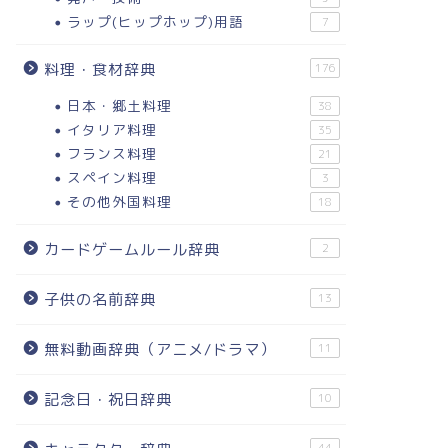
ラップ(ヒップホップ)用語
7
料理・食材辞典
176
日本・郷土料理
38
イタリア料理
35
フランス料理
21
スペイン料理
3
その他外国料理
18
カードゲームルール辞典
2
子供の名前辞典
13
無料動画辞典（アニメ/ドラマ）
11
記念日・祝日辞典
10