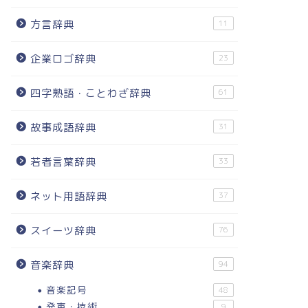
方言辞典
11
企業ロゴ辞典
23
四字熟語・ことわざ辞典
61
故事成語辞典
31
若者言葉辞典
33
ネット用語辞典
37
スイーツ辞典
76
音楽辞典
94
音楽記号
48
発声・技術
9