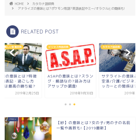
HOME
カタカナ語辞典
アナライズの意味とは?ポケモン用語?英語表記やミー/オラクルとの関係も!
RELATED POST
っと難しい言葉辞典
ビジネス用語辞典
カタカナ語辞典
際族の意味とは?特徴
ASAPの意味とは?スラン
サテライトの意味と
英語表記・過ごし方
グ・略語なの?読み方は
空港/介護/ビジネス
?実は最高の勝ち組?
アサップか調査!
ッカーとの関係は?
2019年2月25日
2018年9月30日
2019年3
【紗】の意味とは?女の子/男の子の名前
一覧や画数も!【2019最新】