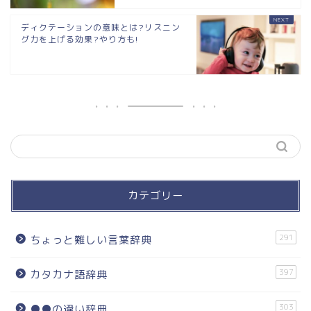
ディクテーションの意味とは?リスニン
グ力を上げる効果?やり方も!
カテゴリー
291
ちょっと難しい言葉辞典
397
カタカナ語辞典
303
●●の違い辞典