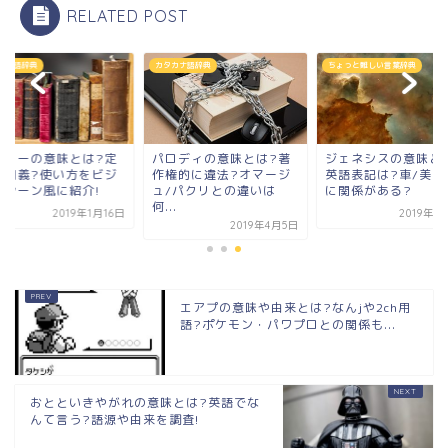
RELATED POST
カナ語辞典
カタカナ語辞典
ちょっと難しい言葉辞典
オリーの意味とは?定
パロディの意味とは?著
ジェネシスの意味と
と同義?使い方をビジ
作権的に違法?オマージ
英語表記は?車/美容/
スシーン風に紹介!
ュ/パクリとの違いは
に関係がある?
何...
2019年1月16日
2019年3
2019年4月5日
エアプの意味や由来とは?なんjや2ch用
語?ポケモン・パワプロとの関係も...
おとといきやがれの意味とは?英語でな
んて言う?語源や由来を調査!