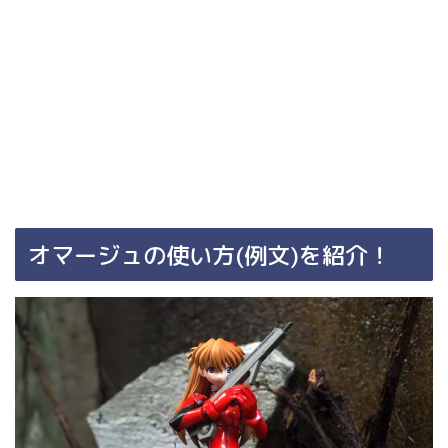
オマージュの使い方
(
例文
)
を紹介！