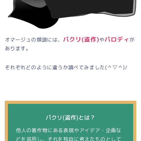
パクリ
(
盗作
)
パロディ
オマージュの類語には、
や
が
あります。
それぞれどのように違うか調べてみました
(
＾▽＾
)/
パクリ
(
盗作
)
とは？
他人の著作物にある表現やアイデア・企画な
どを盗用し、それを独自に考えたものとして