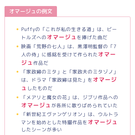
オマージュの例文
Puffy
の「これが私の生きる道」は、ビー
オマージュ
トルズへの
を捧げた曲だ
映画「荒野の七人」は、黒澤明監督の「
7
オマー
人の侍」に感銘を受けて作られた
ジュ
作品だ
「家政婦のミタ」と「家政夫のミタゾノ」
オマージ
は、ドラマ「家政婦は見た」を
ュ
したものだ
「メアリと魔女の花」は、ジブリ作品への
オマージュ
が各所に散りばめられていた
「新世紀エヴァンゲリオン」は、ウルトラ
オマージュ
マンを始めとした特撮作品を
したシーンが多い