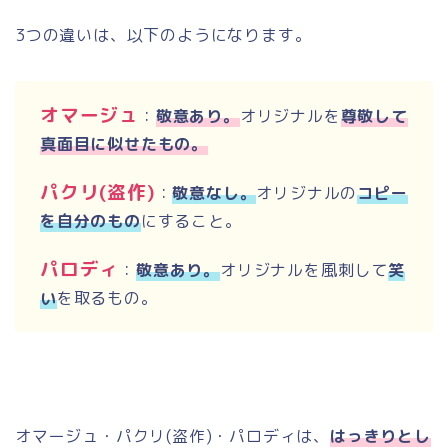
3つの違いは、以下のようになります。
オマージュ
：
敬意あり。
オリジナルを
尊敬して
真面目に似せたもの。
パクリ
(
盗作
)
：
敬意なし。
オリジナルの
コピー
を自分のもの
にすること。
パロディ
：
敬意あり。
オリジナルを風刺して
笑
い
を取るもの。
オマージュ・パクリ
(
盗作
)
・パロディは、
はっきりとし