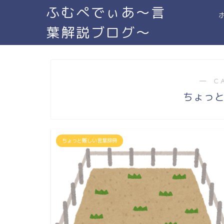
ふむぺでぃあ～言
葉解説ブログ～
― C
ちょっ
ちょっと難しい言葉辞典