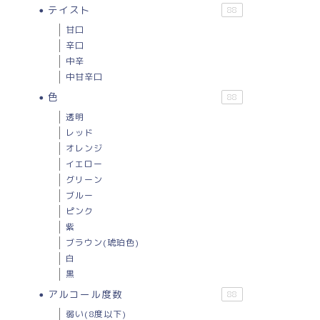
テイスト
88
甘口
辛口
中辛
中甘辛口
色
88
透明
レッド
オレンジ
イエロー
グリーン
ブルー
ピンク
紫
ブラウン(琥珀色)
白
黒
アルコール度数
88
弱い(8度以下)