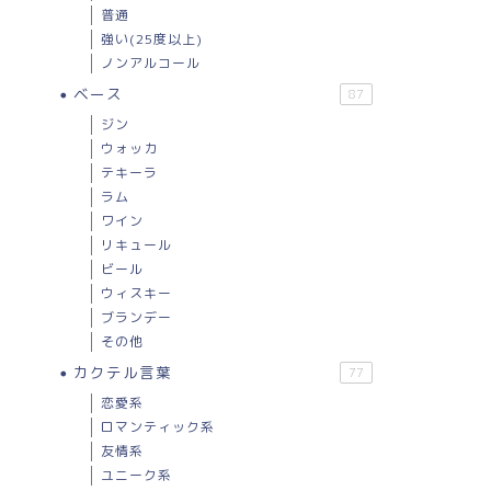
普通
強い(25度以上)
ノンアルコール
ベース
87
ジン
ウォッカ
テキーラ
ラム
ワイン
リキュール
ビール
ウィスキー
ブランデー
その他
カクテル言葉
77
恋愛系
ロマンティック系
友情系
ユニーク系