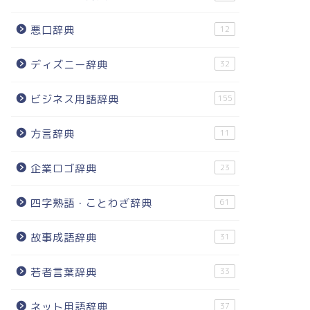
悪口辞典
12
ディズニー辞典
32
ビジネス用語辞典
155
方言辞典
11
企業ロゴ辞典
23
四字熟語・ことわざ辞典
61
故事成語辞典
31
若者言葉辞典
33
ネット用語辞典
37