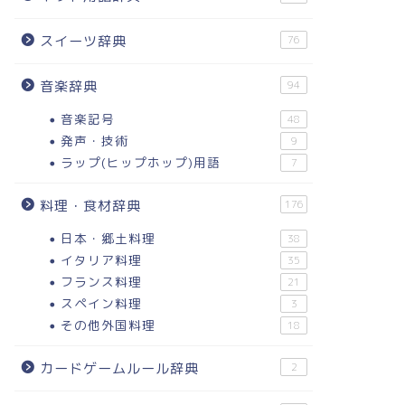
スイーツ辞典
76
音楽辞典
94
音楽記号
48
発声・技術
9
ラップ(ヒップホップ)用語
7
料理・食材辞典
176
日本・郷土料理
38
イタリア料理
35
フランス料理
21
スペイン料理
3
その他外国料理
18
カードゲームルール辞典
2