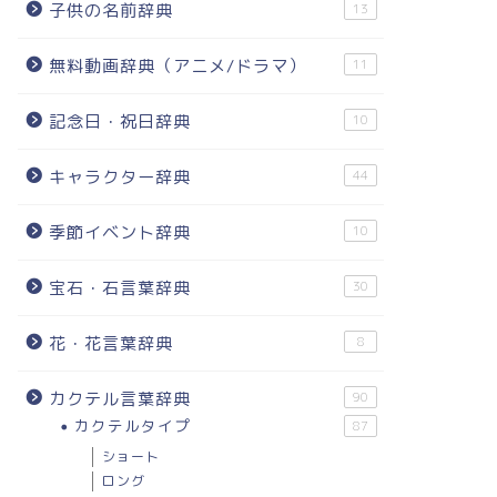
子供の名前辞典
13
無料動画辞典（アニメ/ドラマ）
11
記念日・祝日辞典
10
キャラクター辞典
44
季節イベント辞典
10
宝石・石言葉辞典
30
花・花言葉辞典
8
カクテル言葉辞典
90
カクテルタイプ
87
ショート
ロング