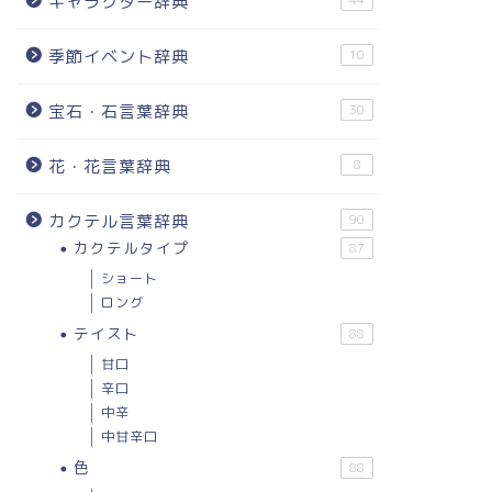
キャラクター辞典
44
季節イベント辞典
10
宝石・石言葉辞典
30
花・花言葉辞典
8
カクテル言葉辞典
90
カクテルタイプ
87
ショート
ロング
テイスト
88
甘口
辛口
中辛
中甘辛口
色
88