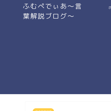
ふむぺでぃあ～言
葉解説ブログ～