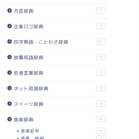
方言辞典
11
企業ロゴ辞典
23
四字熟語・ことわざ辞典
61
故事成語辞典
31
若者言葉辞典
33
ネット用語辞典
37
スイーツ辞典
76
音楽辞典
94
音楽記号
48
発声・技術
9