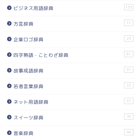
155
ビジネス用語辞典
11
方言辞典
23
企業ロゴ辞典
61
四字熟語・ことわざ辞典
31
故事成語辞典
33
若者言葉辞典
37
ネット用語辞典
76
スイーツ辞典
94
音楽辞典