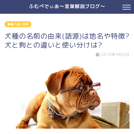
ふむぺでぃあ～言葉解説ブログ～
●●の違い辞典
犬種の名前の由来(語源)は地名や特徴?
犬と狗との違いと使い分けは?
2018年9月6日