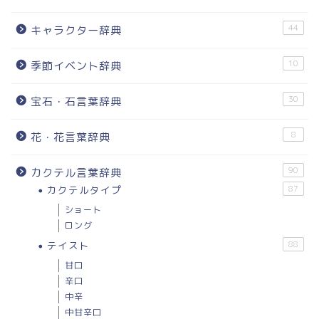
44
キャラクター辞典
10
季節イベント辞典
30
宝石・石言葉辞典
8
花・花言葉辞典
90
カクテル言葉辞典
カクテルタイプ
87
ショート
ロング
テイスト
88
甘口
辛口
中辛
中甘辛口