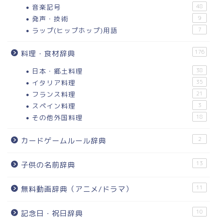
音楽記号
48
発声・技術
9
ラップ(ヒップホップ)用語
7
176
料理・食材辞典
日本・郷土料理
38
イタリア料理
35
フランス料理
21
スペイン料理
3
その他外国料理
18
2
カードゲームルール辞典
13
子供の名前辞典
11
無料動画辞典（アニメ/ドラマ）
10
記念日・祝日辞典