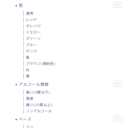
色
88
透明
レッド
オレンジ
イエロー
グリーン
ブルー
ピンク
紫
ブラウン(琥珀色)
白
黒
アルコール度数
88
弱い(8度以下)
普通
強い(25度以上)
ノンアルコール
ベース
87
ジン