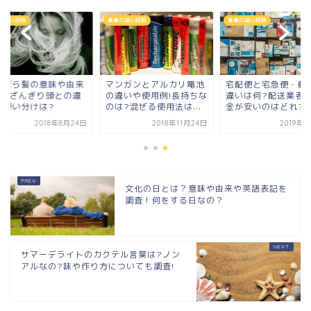
の違い辞典
●●の違い辞典
●●の違い辞典
んばら髪の意味や由来
マンガンとアルカリ電池
宅配便と宅急便・郵
は?ざんぎり頭との違
の違いや使用例!長持ちな
違いは何?配送業者
や使い分けは?
のは?混ぜる使用法は...
金が安いのはどれ?
2018年8月24日
2018年11月24日
2019年
文化の日とは？意味や由来や英語表記を
調査！何をする日なの？
サマーデライトのカクテル言葉は?ノン
アルなの?味や作り方についても調査!