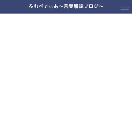
ふむぺでぃあ～言葉解説ブログ～