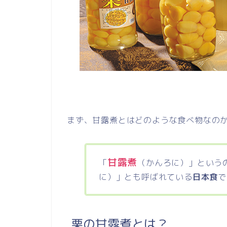
まず、甘露煮とはどのような食べ物なの
甘露煮
「
（かんろに）」という
に）」とも呼ばれている
日本食
で
栗の甘露煮とは？