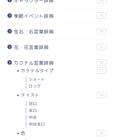
キャラクター辞典
44
季節イベント辞典
10
宝石・石言葉辞典
30
花・花言葉辞典
8
カクテル言葉辞典
90
カクテルタイプ
87
ショート
ロング
テイスト
88
甘口
辛口
中辛
中甘辛口
色
88