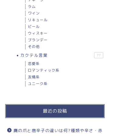
ラム
ワイン
リキュール
ビール
ウィスキー
ブランデー
その他
カクテル言葉
77
恋愛系
ロマンティック系
友情系
ユニーク系
最近の投稿
鷹の爪と唐辛子の違いは何?種類や辛さ・赤