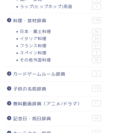
ラップ(ヒップホップ)用語
7
料理・食材辞典
176
日本・郷土料理
38
イタリア料理
35
フランス料理
21
スペイン料理
3
その他外国料理
18
カードゲームルール辞典
2
子供の名前辞典
13
無料動画辞典（アニメ/ドラマ）
11
記念日・祝日辞典
10