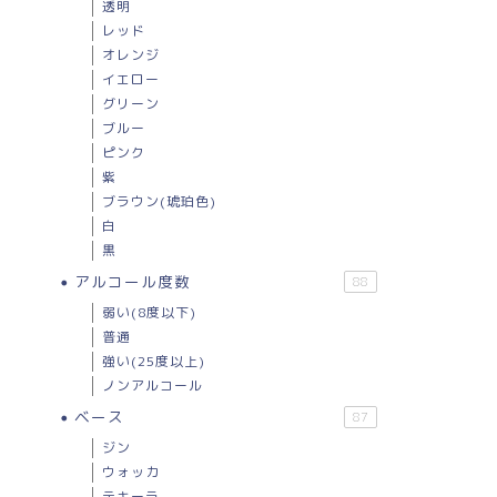
透明
レッド
オレンジ
イエロー
グリーン
ブルー
ピンク
紫
ブラウン(琥珀色)
白
黒
アルコール度数
88
弱い(8度以下)
普通
強い(25度以上)
ノンアルコール
ベース
87
ジン
ウォッカ
テキーラ