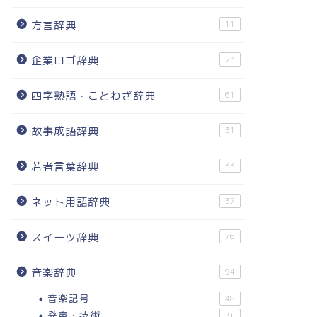
方言辞典
11
企業ロゴ辞典
23
四字熟語・ことわざ辞典
61
故事成語辞典
31
若者言葉辞典
33
ネット用語辞典
37
スイーツ辞典
76
音楽辞典
94
音楽記号
48
発声・技術
9