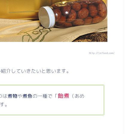
http://lzrfood.com/
か紹介していきたいと思います。
飴煮
のは
煮物
や
煮魚
の一種で「
（あめ
す。