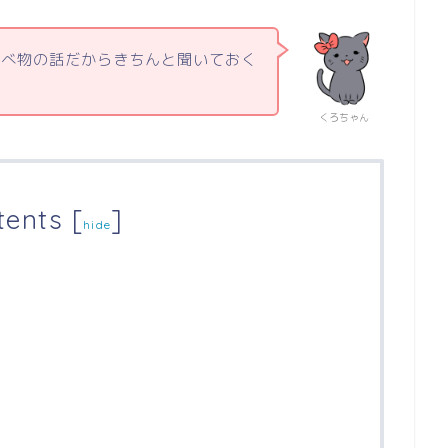
食べ物の話だからきちんと聞いておく
くろちゃん
tents
[
]
hide