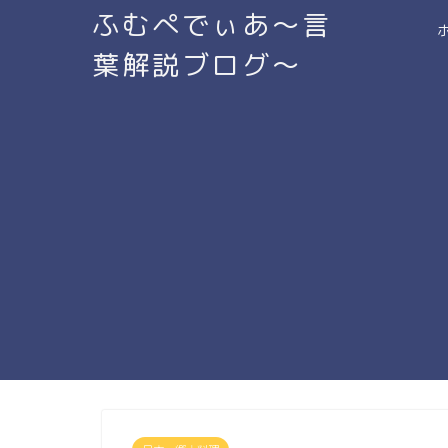
ふむぺでぃあ～言
葉解説ブログ～