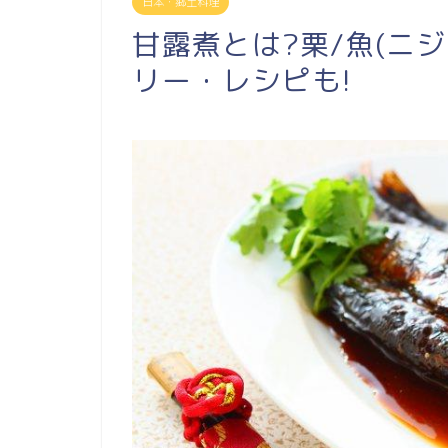
日本・郷土料理
甘露煮とは?栗/魚(ニ
リー・レシピも!