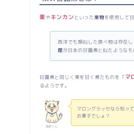
栗
キンカン
や
といった
果物
を使用して
西洋でも類似した食べ物は存在し
理
が日本の甘露煮と似たようなも
マ
甘露煮と同じく栗を甘く煮たものを「
るようです。
マロングラッセなら知っ
お菓子でしょ？
ぬまくん