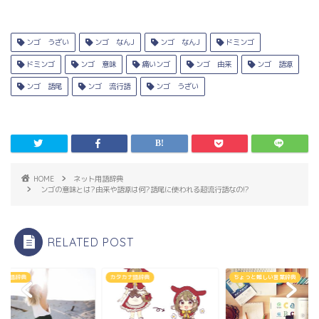
ンゴ うざい
ンゴ なんJ
ンゴ なんJ
ドミンゴ
ドミンゴ
ンゴ 意味
痛いンゴ
ンゴ 由来
ンゴ 語源
ンゴ 語尾
ンゴ 流行語
ンゴ うざい
HOME
ネット用語辞典
ンゴの意味とは?由来や語源は何?語尾に使われる超流行語なの!?
RELATED POST
ト用語辞典
カタカナ語辞典
ちょっと難しい言葉辞典