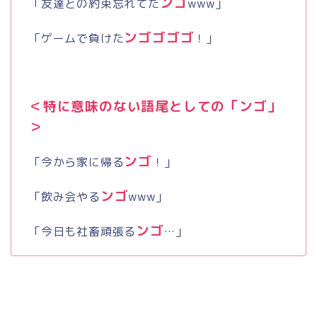
ンゴ
「友達との約束忘れてた
www
」
ンゴゴゴゴ
「ゲームで負けた
！」
＜特に意味のない語尾としての「ンゴ」
＞
ンゴ
「今から家に帰る
！」
ンゴ
「飲み会やる
www
」
ンゴ
「今日も社畜頑張る
…」