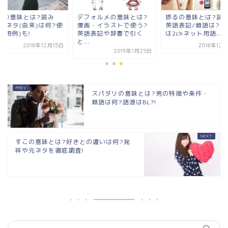
krの意味とは?読み
デフォルメの意味とは?
捗るの意味とは?読み
/元ネタ(由来)は何?使
漫画・イラストで使う?
英語表記/類語は?元
(用例)も!
英語表記や辞書で引く
は2chネット用語...
と...
2018年12月15日
2018年12
2019年1月25日
スパダリの意味とは?男の特徴や条件・
類語は何?語源はBL?!
すこの意味とは?好きとの違いは何?発
祥や元ネタを徹底調査!