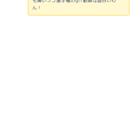
も痛いンゴ選手権の
gif
動画は面白いわ
ん！