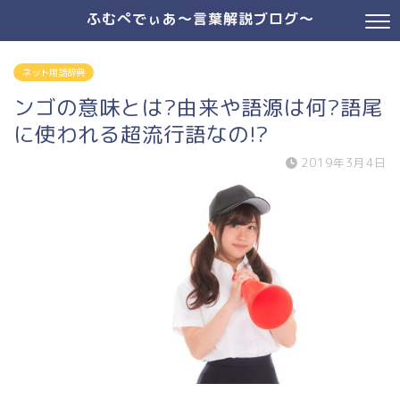
ふむぺでぃあ～言葉解説ブログ～
ネット用語辞典
ンゴの意味とは?由来や語源は何?語尾
に使われる超流行語なの!?
2019年3月4日