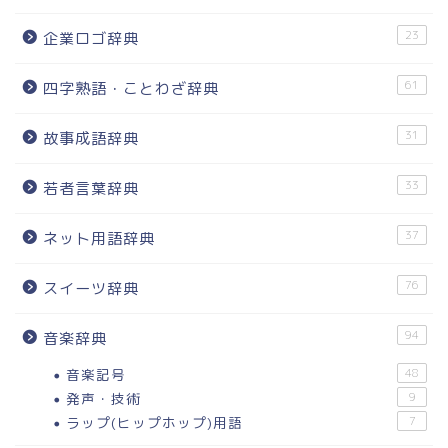
23
企業ロゴ辞典
61
四字熟語・ことわざ辞典
31
故事成語辞典
33
若者言葉辞典
37
ネット用語辞典
76
スイーツ辞典
94
音楽辞典
音楽記号
48
発声・技術
9
ラップ(ヒップホップ)用語
7