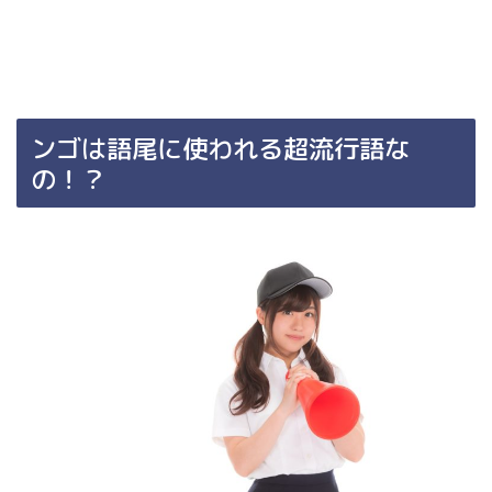
ンゴは語尾に使われる超流行語な
の！？