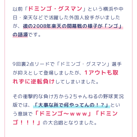
ドミンゴ・グスマン
以前「
」という横浜や中
日・楽天などで活躍した外国人投手がいました
が、
彼の2008年楽天の開幕戦の様子が「ンゴ」
の語源
です。
9回裏
2
点リードで「ドミンゴ・グスマン」選手
1
アウトも取
が抑えとして登場しましたが、
れずに逆転負け
してしまいました。
その衝撃的な負け方から
2
ちゃんねるの野球実況
版では、
「大事な所で何やってんの！？」
とい
「ドミンゴ～ｗｗｗ」「ドミン
う意味で
ゴ！！！」
の大合唱となりました。