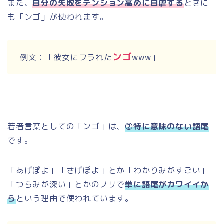
また、
自分の失敗をテンション高めに自虐する
ときに
も「ンゴ」が使われます。
ンゴ
例文：「彼女にフラれた
www
」
若者言葉としての「ンゴ」は、
②特に意味のない語尾
です。
「あげぽよ」「さげぽよ」とか「わかりみがすごい」
「つらみが深い」とかのノリで
単に語尾がカワイイか
ら
という理由で使われています。