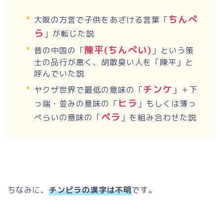
ちんぺ
大阪の方言で子供をあざける言葉「
ら
」が転じた説
陳平
(
ちんぺい
)
昔の中国の「
」という策
士の品行が悪く、胡散臭い人を「陳平」と
呼んでいた説
チンケ
ヤクザ世界で最低の意味の「
」＋下
ヒラ
っ端・並みの意味の「
」もしくは薄っ
ペラ
ぺらいの意味の「
」を組み合わせた説
ちなみに、
チンピラの漢字は不明
です。