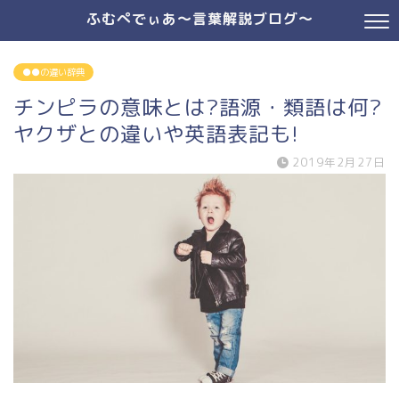
ふむぺでぃあ～言葉解説ブログ～
●●の違い辞典
チンピラの意味とは?語源・類語は何?
ヤクザとの違いや英語表記も!
2019年2月27日