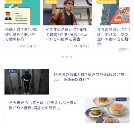
っと難しい言葉辞典
悪口辞典
●●の違い辞典
会の意味とは?照合/紹
マダオの意味とは?発祥
及びの意味とは?「
との違いは何?使い方
は銀魂?声優/名言/スロ
は・並びに・かつ」
例文で簡単紹介!
ットとの関係を調査!
違いや使い方を超簡
紹...
2019年5月3日
2019年1月15日
2019年3
無頼漢の意味とは?読み方や類語(言い換
え)・英語表記は何?
どら焼きの由来とは?ドラえもんと深い
繋がり?語源/銅鑼との関係も!