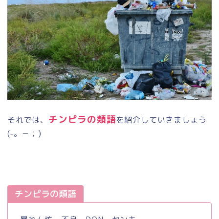
チンピラの類語
それでは、
を紹介していきましょう
(-
。－；
)
チンピラの類語