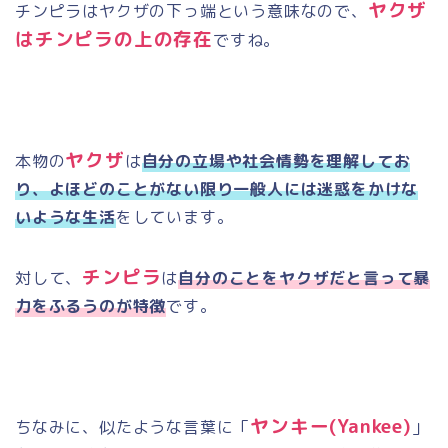
ヤクザ
チンピラはヤクザの下っ端という意味なので、
はチンピラの上の存在
ですね。
ヤクザ
本物の
は
自分の立場や社会情勢を理解してお
り、よほどのことがない限り一般人には迷惑をかけな
いような生活
をしています。
チンピラ
対して、
は
自分のことをヤクザだと言って暴
力をふるうのが特徴
です。
ヤンキー
(Yankee)
ちなみに、似たような言葉に「
」