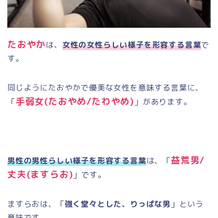
たおやか
は、
女性の女性らしい様子を形容する言葉
で
す。
同じようにたおやかで優美な女性を意味する言葉に、
手弱女
(
たおやめ
/
たわやめ
)
「
」があります。
益荒男
/
男性の男性らしい様子を形容する言葉
は、「
丈夫
(
ますらお
)
」です。
ますらおは、「
強く堂々とした、りっぱな男
」という
意味です。