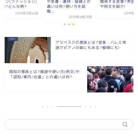
ィトン(ファッション)
や変遷・遷移・経緯との
関係する言葉?英語
関係?どんな柄?
違いは何?使い方を超
や例文を紹介!
簡...
2019年3月26日
2019年
2019年4月29日
アラベスクの意味とは?音楽・バレエ用
語でピアノの曲にもある?模様にも!
周知の意味とは?類語や使い方(例文)や
「認知/案内/伝達」との違いは何?