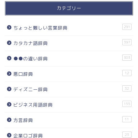
カテゴリー
291
ちょっと難しい言葉辞典
397
カタカナ語辞典
303
●●の違い辞典
12
悪口辞典
32
ディズニー辞典
155
ビジネス用語辞典
11
方言辞典
23
企業ロゴ辞典