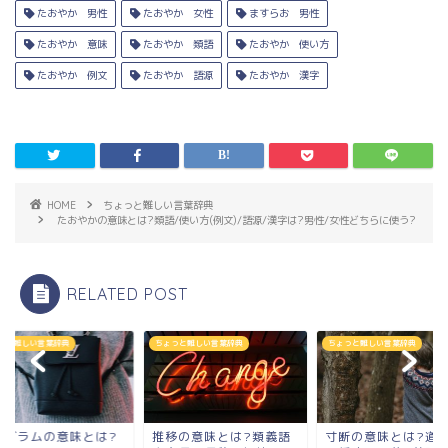
たおやか 男性
たおやか 女性
ますらお 男性
たおやか 意味
たおやか 類語
たおやか 使い方
たおやか 例文
たおやか 語源
たおやか 漢字
HOME
ちょっと難しい言葉辞典
たおやかの意味とは?類語/使い方(例文)/語源/漢字は?男性/女性どちらに使う?
RELATED POST
っと難しい言葉辞典
ちょっと難しい言葉辞典
ちょっと難しい言葉辞典
ノグラムの意味とは?
推移の意味とは?類義語
寸断の意味とは?道