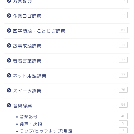
方言辞典
23
企業ロゴ辞典
61
四字熟語・ことわざ辞典
31
故事成語辞典
33
若者言葉辞典
37
ネット用語辞典
76
スイーツ辞典
94
音楽辞典
音楽記号
48
発声・技術
9
ラップ(ヒップホップ)用語
7