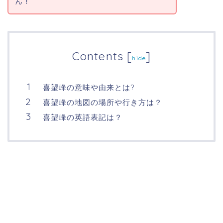
ん！
Contents
[
]
hide
喜望峰の意味や由来とは?
喜望峰の地図の場所や行き方は？
喜望峰の英語表記は？