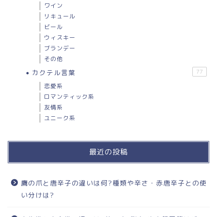
ワイン
リキュール
ビール
ウィスキー
ブランデー
その他
カクテル言葉
77
恋愛系
ロマンティック系
友情系
ユニーク系
最近の投稿
鷹の爪と唐辛子の違いは何?種類や辛さ・赤唐辛子との使
い分けは?