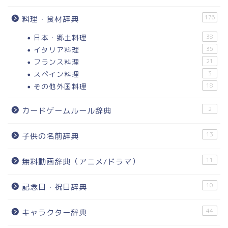
176
料理・食材辞典
日本・郷土料理
38
イタリア料理
35
フランス料理
21
スペイン料理
3
その他外国料理
18
2
カードゲームルール辞典
13
子供の名前辞典
11
無料動画辞典（アニメ/ドラマ）
10
記念日・祝日辞典
44
キャラクター辞典