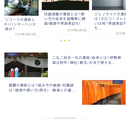
切磋琢磨の意味とは?使
ジェノサイドの意味
い方や由来を超簡単に解
は?ホロコーストと
レプシコーラの意味と
説!類語や英語表記も!
いは何?英語表記や
?ハチ/ハンターハンタ
も...
に関係が?
2019年4月1日
2019年3
2019年3月19日
二礼二拍手一礼の意味/由来とは?伊勢神
宮は例外?神社/葬式/お寺で使える...
踏襲の意味とは?読み方や類語/対義語
は?語源や使い方(例文)・継承との違...