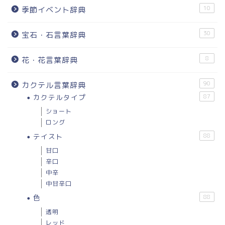
10
季節イベント辞典
30
宝石・石言葉辞典
8
花・花言葉辞典
90
カクテル言葉辞典
カクテルタイプ
87
ショート
ロング
テイスト
88
甘口
辛口
中辛
中甘辛口
色
88
透明
レッド