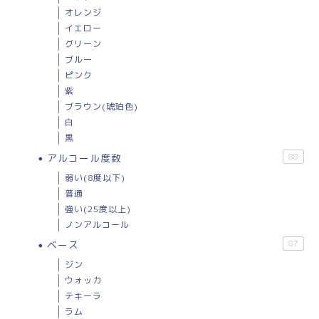
オレンジ
イエロー
グリーン
ブルー
ピンク
紫
ブラウン(琥珀色)
白
黒
アルコール度数
88
弱い(8度以下)
普通
強い(25度以上)
ノンアルコール
ベース
87
ジン
ウォッカ
テキーラ
ラム