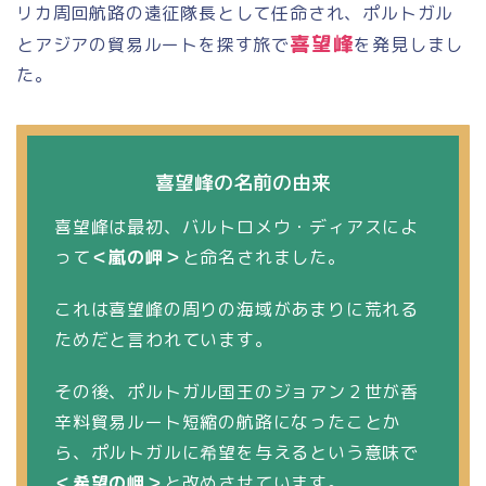
リカ周回航路の遠征隊長として任命され、ポルトガル
喜望峰
とアジアの貿易ルートを探す旅で
を発見しまし
た。
喜望峰の名前の由来
喜望峰は最初、バルトロメウ・ディアスによ
って
＜嵐の岬＞
と命名されました。
これは喜望峰の周りの海域があまりに荒れる
ためだと言われています。
その後、ポルトガル国王のジョアン２世が香
辛料貿易ルート短縮の航路になったことか
ら、ポルトガルに希望を与えるという意味で
＜希望の岬＞
と改めさせています。