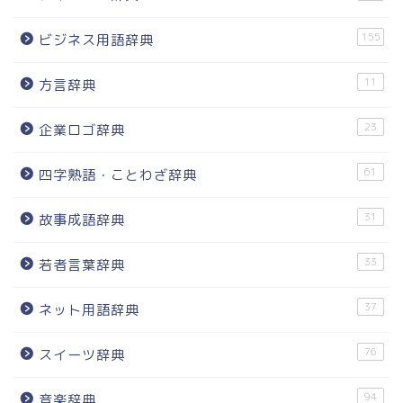
155
ビジネス用語辞典
11
方言辞典
23
企業ロゴ辞典
61
四字熟語・ことわざ辞典
31
故事成語辞典
33
若者言葉辞典
37
ネット用語辞典
76
スイーツ辞典
94
音楽辞典