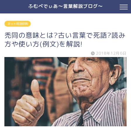
ふむぺでぃあ～言葉解説ブログ～
ネット用語辞典
禿同の意味とは?古い言葉で死語?読み
方や使い方(例文)を解説!
2018年12月6日