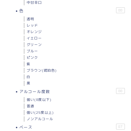
中甘辛口
色
88
透明
レッド
オレンジ
イエロー
グリーン
ブルー
ピンク
紫
ブラウン(琥珀色)
白
黒
アルコール度数
88
弱い(8度以下)
普通
強い(25度以上)
ノンアルコール
ベース
87