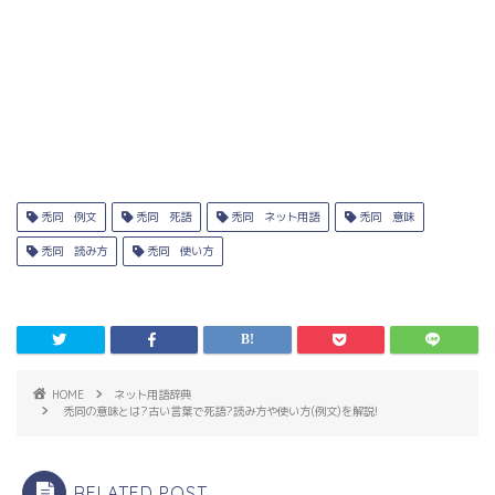
禿同 例文
禿同 死語
禿同 ネット用語
禿同 意味
禿同 読み方
禿同 使い方
HOME
ネット用語辞典
禿同の意味とは?古い言葉で死語?読み方や使い方(例文)を解説!
RELATED POST