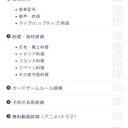
音楽記号
48
発声・技術
9
ラップ(ヒップホップ)用語
7
176
料理・食材辞典
日本・郷土料理
38
イタリア料理
35
フランス料理
21
スペイン料理
3
その他外国料理
18
2
カードゲームルール辞典
13
子供の名前辞典
11
無料動画辞典（アニメ/ドラマ）