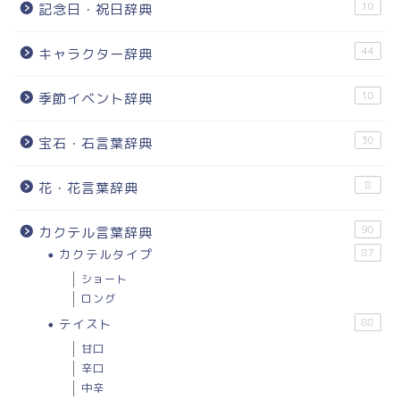
10
記念日・祝日辞典
44
キャラクター辞典
10
季節イベント辞典
30
宝石・石言葉辞典
8
花・花言葉辞典
90
カクテル言葉辞典
カクテルタイプ
87
ショート
ロング
テイスト
88
甘口
辛口
中辛