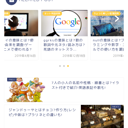
言葉辞典
ネット用語辞典
ちょっと難しい言葉辞典
アタイの意味とは?使
ggrksの意味とは?歌の
nullの意味とは?プ
方や由来を調査!ゲー
歌詞や元ネタ/読み方は?
ラミングや数学・エ
/アニメで使われる?
死語のネットスラ...
ルでの使い方を調査..
2019年4月16日
2018年12月18日
2019年4
7人の小人の名前や性格・順番とは?イラ
スト付きで紹介!英語表記や歌も!
ジャンドゥーヤとはチョコ?作り方(レシ
ピ)や味は?プラリネとの違いも!