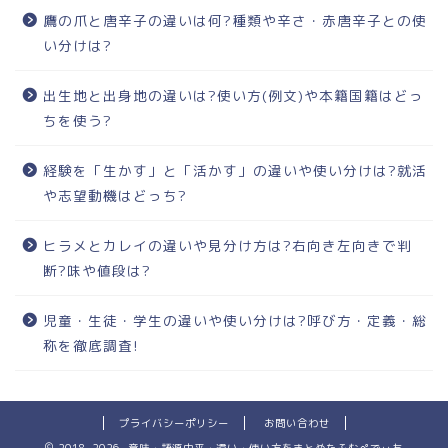
鷹の爪と唐辛子の違いは何?種類や辛さ・赤唐辛子との使
い分けは?
出生地と出身地の違いは?使い方(例文)や本籍国籍はどっ
ちを使う?
経験を「生かす」と「活かす」の違いや使い分けは?就活
や志望動機はどっち?
ヒラメとカレイの違いや見分け方は?右向き左向きで判
断?味や値段は?
児童・生徒・学生の違いや使い分けは?呼び方・定義・総
称を徹底調査!
プライバシーポリシー
お問い合わせ
2018–2026 意味・語源由来・違い・使い方をまとめたふむぺでぃあ