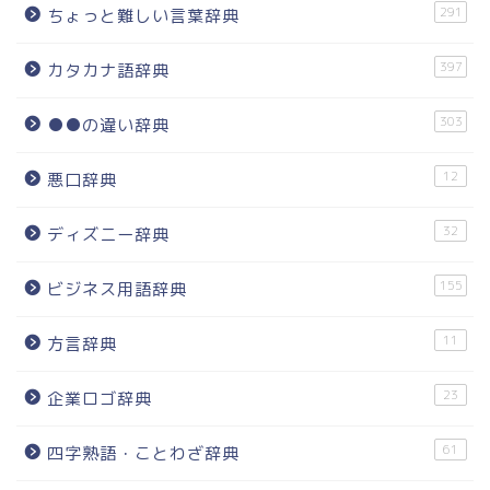
291
ちょっと難しい言葉辞典
397
カタカナ語辞典
303
●●の違い辞典
12
悪口辞典
32
ディズニー辞典
155
ビジネス用語辞典
11
方言辞典
23
企業ロゴ辞典
61
四字熟語・ことわざ辞典