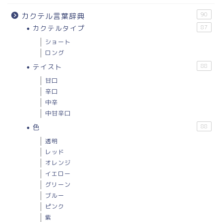
90
カクテル言葉辞典
カクテルタイプ
87
ショート
ロング
テイスト
88
甘口
辛口
中辛
中甘辛口
色
88
透明
レッド
オレンジ
イエロー
グリーン
ブルー
ピンク
紫