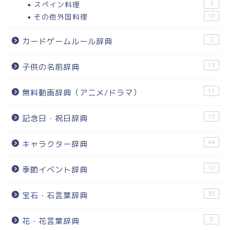
スペイン料理
3
その他外国料理
18
2
カードゲームルール辞典
13
子供の名前辞典
11
無料動画辞典（アニメ/ドラマ）
10
記念日・祝日辞典
44
キャラクター辞典
10
季節イベント辞典
30
宝石・石言葉辞典
8
花・花言葉辞典