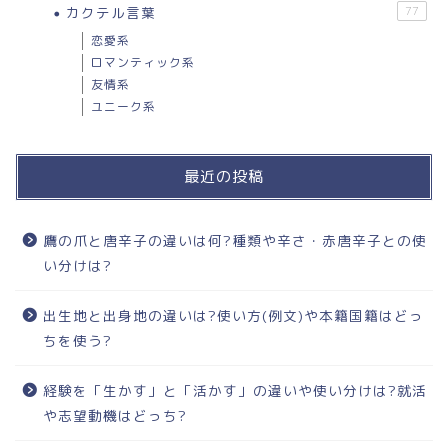
カクテル言葉
77
恋愛系
ロマンティック系
友情系
ユニーク系
最近の投稿
鷹の爪と唐辛子の違いは何?種類や辛さ・赤唐辛子との使
い分けは?
出生地と出身地の違いは?使い方(例文)や本籍国籍はどっ
ちを使う?
経験を「生かす」と「活かす」の違いや使い分けは?就活
や志望動機はどっち?