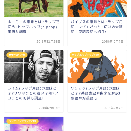
ホーミーの意味とは?ラップで
バイブスの意味とは?ラップ用
使う?ヒップホップ(hiphop)
語・レゲェどっち?使い方や類
用語を調査!
語・英語表記も紹介!
2018年12月28日
2018年10月7日
●●の違い辞典
ラップ(ヒップホップ)用語
ライム(ラップ用語)の意味と
リリック(ラップ用語)の意味
は?リリックとの違いは何?フ
とは?英語表記や由来を解説!
ロウとの関係も調査!
類語や対義語も!
2018年9月17日
2018年9月7日
ラップ(ヒップホップ)用語