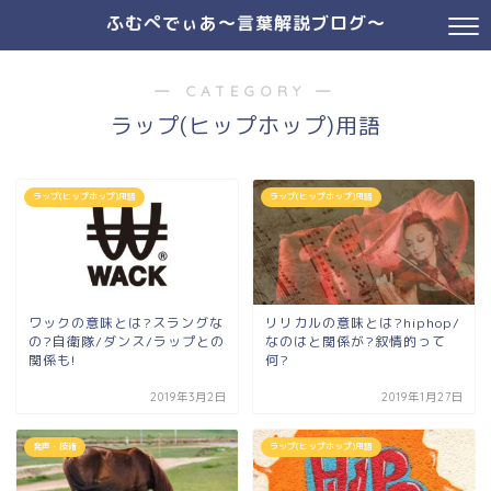
ふむぺでぃあ～言葉解説ブログ～
― CATEGORY ―
ラップ(ヒップホップ)用語
ラップ(ヒップホップ)用語
ラップ(ヒップホップ)用語
ワックの意味とは?スラングな
リリカルの意味とは?hiphop/
の?自衛隊/ダンス/ラップとの
なのはと関係が?叙情的って
関係も!
何?
2019年3月2日
2019年1月27日
発声・技術
ラップ(ヒップホップ)用語