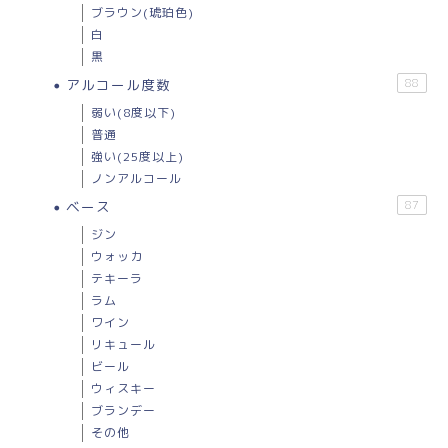
ブラウン(琥珀色)
白
黒
アルコール度数
88
弱い(8度以下)
普通
強い(25度以上)
ノンアルコール
ベース
87
ジン
ウォッカ
テキーラ
ラム
ワイン
リキュール
ビール
ウィスキー
ブランデー
その他