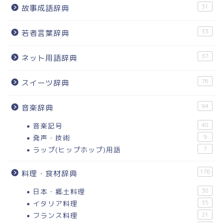
31
故事成語辞典
33
若者言葉辞典
37
ネット用語辞典
76
スイーツ辞典
94
音楽辞典
音楽記号
48
発声・技術
9
ラップ(ヒップホップ)用語
7
176
料理・食材辞典
日本・郷土料理
38
イタリア料理
35
フランス料理
21