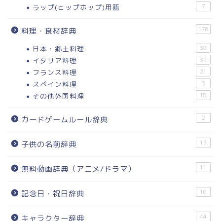
ラップ(ヒップホップ)用語
7
176
料理・食材辞典
日本・郷土料理
38
イタリア料理
35
フランス料理
21
スペイン料理
3
その他外国料理
18
2
カードゲームルール辞典
13
子供の名前辞典
11
無料動画辞典（アニメ/ドラマ）
10
記念日・祝日辞典
44
キャラクター辞典