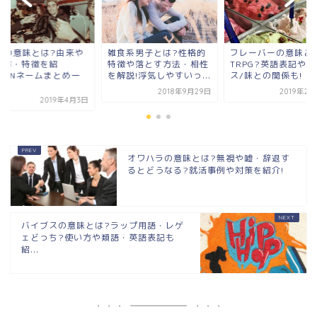
食系男子とは?性格的
フレーバーの意味とは?
DQNの意味とは?由
徴や落とす方法・相性
TRPG?英語表記やダン
読み方・特徴を紹
説!浮気しやすいっ...
ス/味との関係も!
介!DQNネームまと
覧...
2018年9月29日
2019年2月28日
2019年
オワハラの意味とは?無視や嘘・辞退す
るとどうなる?就活事例や対策を紹介!
バイブスの意味とは?ラップ用語・レゲ
ェどっち?使い方や類語・英語表記も
紹...