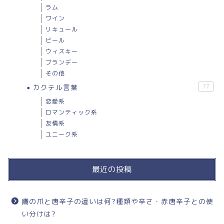
ラム
ワイン
リキュール
ビール
ウィスキー
ブランデー
その他
カクテル言葉
77
恋愛系
ロマンティック系
友情系
ユニーク系
最近の投稿
鷹の爪と唐辛子の違いは何?種類や辛さ・赤唐辛子との使
い分けは?