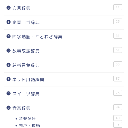
11
方言辞典
23
企業ロゴ辞典
61
四字熟語・ことわざ辞典
31
故事成語辞典
33
若者言葉辞典
37
ネット用語辞典
76
スイーツ辞典
94
音楽辞典
音楽記号
48
発声・技術
9