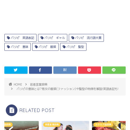
パリピ 英語表記
パリピ ギャル
パリピ 流行語大賞
パリピ 意味
パリピ 服装
パリピ 髪型
HOME
若者言葉辞典
パリピの意味とは?男女の服装(ファッション)や髪型の特徴を解説!英語表記も!
RELATED POST
言葉辞典
カタカナ語辞典
カタカナ語辞典