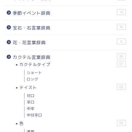
10
季節イベント辞典
30
宝石・石言葉辞典
8
花・花言葉辞典
90
カクテル言葉辞典
カクテルタイプ
87
ショート
ロング
テイスト
88
甘口
辛口
中辛
中甘辛口
色
88
透明