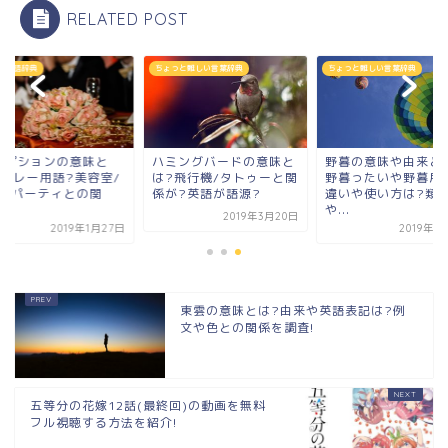
RELATED POST
カナ語辞典
ちょっと難しい言葉辞典
ちょっと難しい言葉辞典
セプションの意味と
ハミングバードの意味と
野暮の意味や由来と
?バレー用語?美容室/
は?飛行機/タトゥーと関
野暮ったいや野暮用
療/パーティとの関
係が?英語が語源?
違いや使い方は?類
.
や...
2019年3月20日
2019年1月27日
2019年1
東雲の意味とは?由来や英語表記は?例
文や色との関係を調査!
五等分の花嫁12話(最終回)の動画を無料
フル視聴する方法を紹介!