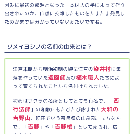
因みに最初の起源となった一本は人の手によって作り
出されたのか、自然に交雑したものをたまたま発見し
たのかまでは分かっていないみたいですね。
ソメイヨシノの名前の由来とは？
染井村
江戸末期
から
明治初期
の頃に江戸の
に集
造園師
植木職人
落を作っていた
及び
たちによ
って育てられたことから名付けられました。
西
初めはサクラの名所としてとても有名で、「
行法師
大和の
」の
和歌
にもたびたび詠まれた
吉野山
、現在でいう奈良県の山岳部、にちなん
吉野
吉野桜
で、「
」や「
」として売られ、広