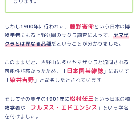
まります。
藤野寄命
しかし
1900年
に行われた、
という日本の
博
物学者
による上野公園のサクラ調査によって、
ヤマザ
クラとは異なる品種
だということが分かりました。
このままだと、吉野山に多いヤマザクラと混同される
日本園芸雑誌
可能性が高かったため、「
」において
染井吉野
「
」と命名したとされています。
松村任三
そしてその翌年の
1901年
に
という日本の
植
プルヌス・エドエンシス
物学者
が「
」という学名
を付けました。