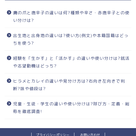
鷹の爪と唐辛子の違いは何?種類や辛さ・赤唐辛子との使
い分けは?
出生地と出身地の違いは?使い方(例文)や本籍国籍はどっ
ちを使う?
経験を「生かす」と「活かす」の違いや使い分けは?就活
や志望動機はどっち?
ヒラメとカレイの違いや見分け方は?右向き左向きで判
断?味や値段は?
児童・生徒・学生の違いや使い分けは?呼び方・定義・総
称を徹底調査!
プライバシーポリシー
お問い合わせ