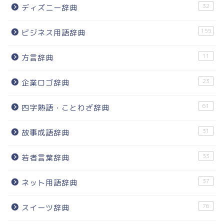
32
ディズニー辞典
155
ビジネス用語辞典
11
方言辞典
23
企業ロゴ辞典
61
四字熟語・ことわざ辞典
31
故事成語辞典
33
若者言葉辞典
37
ネット用語辞典
76
スイーツ辞典