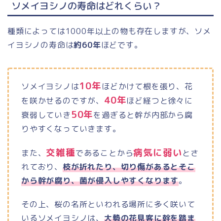
ソメイヨシノの寿命はどれくらい？
種類によっては1000年以上の物も存在しますが、ソメ
イヨシノの寿命は
約60年
ほどです。
10年
ソメイヨシノは
ほどかけて根を張り、花
40年
を咲かせるのですが、
ほど経つと徐々に
50年
衰弱していき
を過ぎると幹が内部から腐
りやすくなっていきます。
交雑種
病気に弱い
また、
であることから
とさ
れており、
枝が折れたり、切り傷があるとそこ
から幹が腐り、菌が侵入しやすくなります
。
その上、桜の名所といわれる場所に多く咲いて
いるソメイヨシノは、
大勢の花見客に幹を踏ま