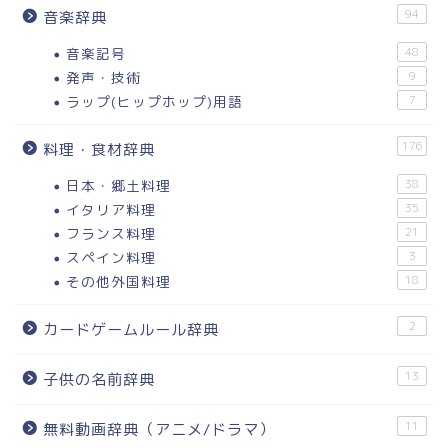
94
音楽辞典
音楽記号
48
発声・技術
9
ラップ(ヒップホップ)用語
7
176
料理・食材辞典
日本・郷土料理
38
イタリア料理
35
フランス料理
21
スペイン料理
3
その他外国料理
18
2
カードゲームルール辞典
13
子供の名前辞典
11
無料動画辞典（アニメ/ドラマ）