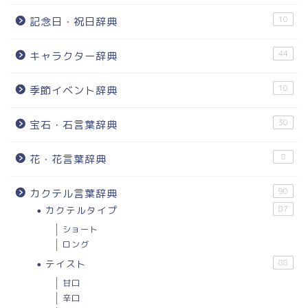
10
記念日・祝日辞典
44
キャラクター辞典
10
季節イベント辞典
30
宝石・石言葉辞典
8
花・花言葉辞典
90
カクテル言葉辞典
カクテルタイプ
87
ショート
ロング
テイスト
88
甘口
辛口