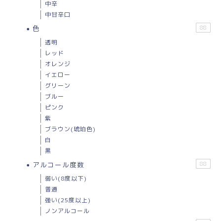
中辛
中甘辛口
色
88
透明
レッド
オレンジ
イエロー
グリーン
ブルー
ピンク
紫
ブラウン(琥珀色)
白
黒
アルコール度数
88
弱い(8度以下)
普通
強い(25度以上)
ノンアルコール