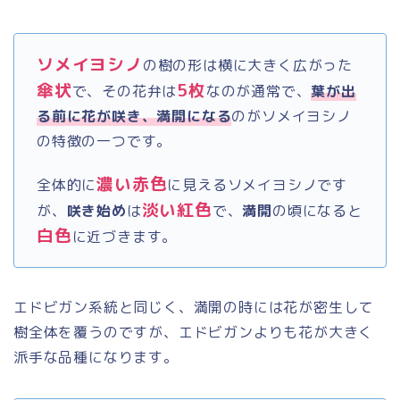
ソメイヨシノ
の樹の形は横に大きく広がった
傘状
5枚
で、その花弁は
なのが通常で、
葉が出
る前に花が咲き、満開になる
のがソメイヨシノ
の特徴の一つです。
濃い赤色
全体的に
に見えるソメイヨシノです
淡い紅色
が、
咲き始め
は
で、
満開
の頃になると
白色
に近づきます。
エドビガン系統と同じく、満開の時には花が密生して
樹全体を覆うのですが、エドビガンよりも花が大きく
派手な品種になります。