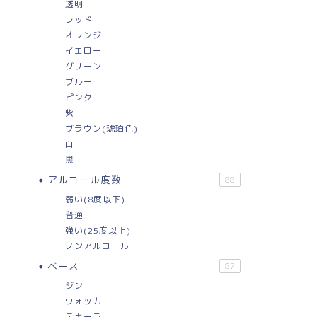
透明
レッド
オレンジ
イエロー
グリーン
ブルー
ピンク
紫
ブラウン(琥珀色)
白
黒
アルコール度数
88
弱い(8度以下)
普通
強い(25度以上)
ノンアルコール
ベース
87
ジン
ウォッカ
テキーラ