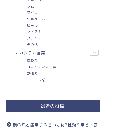
ラム
ワイン
リキュール
ビール
ウィスキー
ブランデー
その他
カクテル言葉
77
恋愛系
ロマンティック系
友情系
ユニーク系
最近の投稿
鷹の爪と唐辛子の違いは何?種類や辛さ・赤