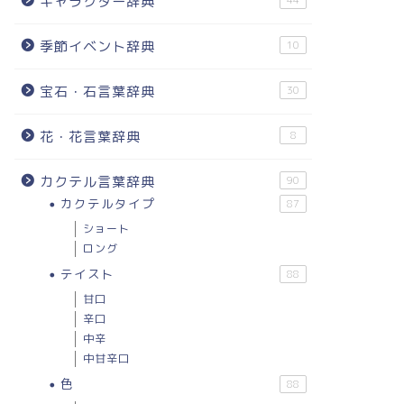
キャラクター辞典
44
季節イベント辞典
10
宝石・石言葉辞典
30
花・花言葉辞典
8
カクテル言葉辞典
90
カクテルタイプ
87
ショート
ロング
テイスト
88
甘口
辛口
中辛
中甘辛口
色
88