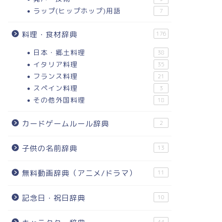
ラップ(ヒップホップ)用語
7
料理・食材辞典
176
日本・郷土料理
38
イタリア料理
35
フランス料理
21
スペイン料理
3
その他外国料理
18
カードゲームルール辞典
2
子供の名前辞典
13
無料動画辞典（アニメ/ドラマ）
11
記念日・祝日辞典
10