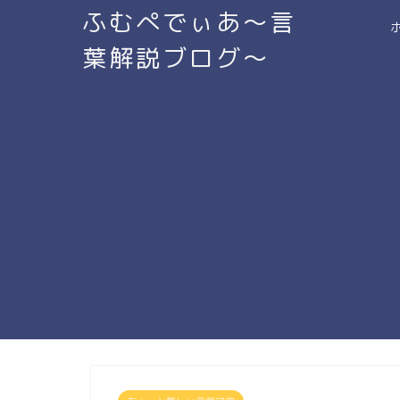
ふむぺでぃあ～言
葉解説ブログ～