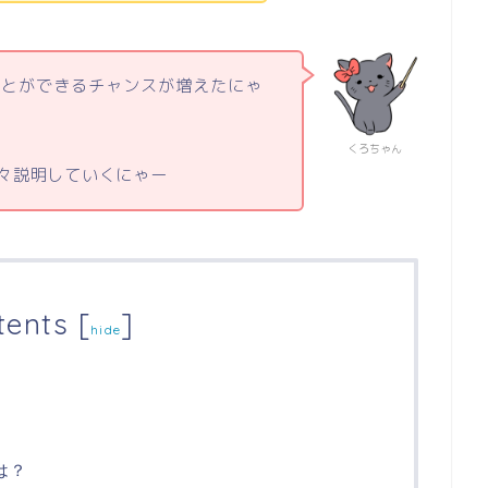
ことができるチャンスが増えたにゃ
くろちゃん
後々説明していくにゃー
tents
[
]
hide
は？