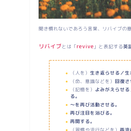
聞き慣れないであろう言葉、リバイブの
リバイブ
revive
とは「
」と表記する
英
（人を）
生き返らせる／生
（命、意識などを）
回復さ
（記憶を）
よみがえらせる
る。
～を再び活動させる。
再び注目を浴びる。
再開する。
（習慣や流行などを）
再流