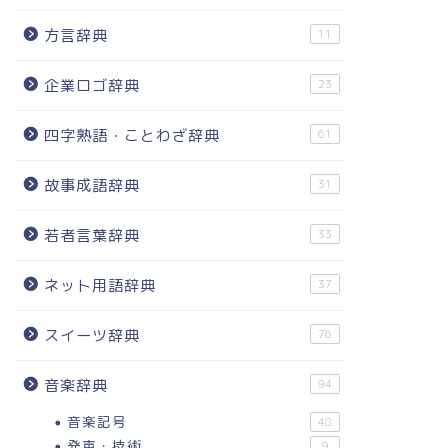
方言辞典
11
企業ロゴ辞典
23
四字熟語・ことわざ辞典
61
故事成語辞典
31
若者言葉辞典
33
ネット用語辞典
37
スイーツ辞典
76
音楽辞典
94
音楽記号
48
発声・技術
9