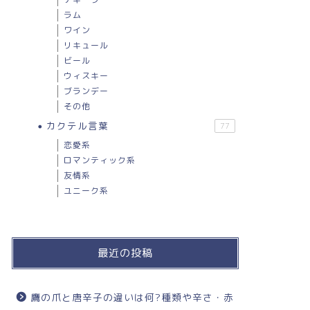
ラム
ワイン
リキュール
ビール
ウィスキー
ブランデー
その他
カクテル言葉
77
恋愛系
ロマンティック系
友情系
ユニーク系
最近の投稿
鷹の爪と唐辛子の違いは何?種類や辛さ・赤