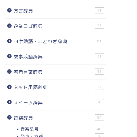
方言辞典
11
企業ロゴ辞典
23
四字熟語・ことわざ辞典
61
故事成語辞典
31
若者言葉辞典
33
ネット用語辞典
37
スイーツ辞典
76
音楽辞典
94
音楽記号
48
発声・技術
9