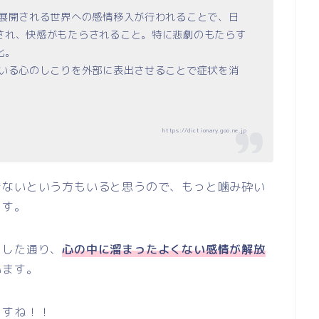
に展開される世界への感情移入が行われることで、日
され、快感がもたらされること。特に悲劇のもたらす
化。
ている心のしこりを外部に表出させることで症状を消
https://dictionary.goo.ne.jp
きないという方もいると思うので、もっと噛み砕い
ます。
明した通り、
心の中に溜まったよくない感情が解放
います。
ますね！！