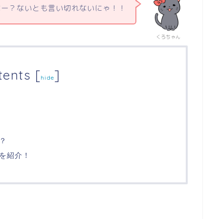
なー？ないとも言い切れないにゃ！！
くろちゃん
tents
[
]
hide
？
を紹介！