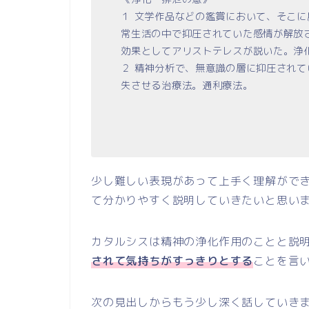
１ 文学作品などの鑑賞において、そこ
常生活の中で抑圧されていた感情が解放
効果としてアリストテレスが説いた。浄
２ 精神分析で、無意識の層に抑圧され
失させる治療法。通利療法。
少し難しい表現があって上手く理解がで
て分かりやすく説明していきたいと思い
カタルシスは精神の浄化作用のことと説
されて気持ちがすっきりとする
ことを言
次の見出しからもう少し深く話していき