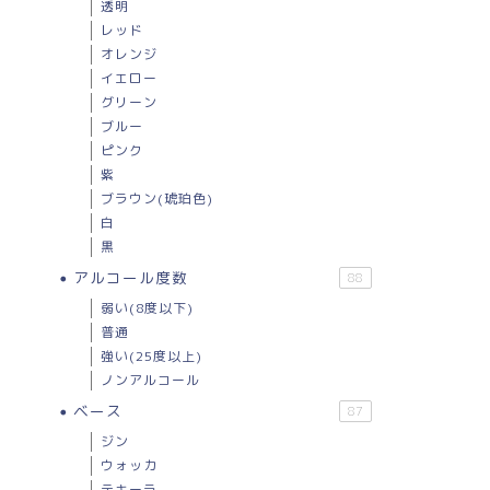
透明
レッド
オレンジ
イエロー
グリーン
ブルー
ピンク
紫
ブラウン(琥珀色)
白
黒
アルコール度数
88
弱い(8度以下)
普通
強い(25度以上)
ノンアルコール
ベース
87
ジン
ウォッカ
テキーラ