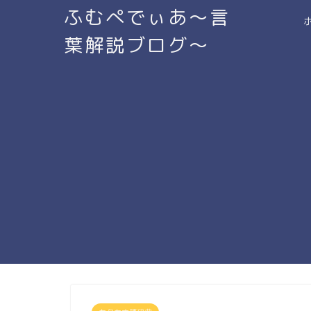
ふむぺでぃあ～言
葉解説ブログ～