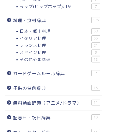
ラップ(ヒップホップ)用語
7
料理・食材辞典
176
日本・郷土料理
38
イタリア料理
35
フランス料理
21
スペイン料理
3
その他外国料理
18
カードゲームルール辞典
2
子供の名前辞典
13
無料動画辞典（アニメ/ドラマ）
11
記念日・祝日辞典
10