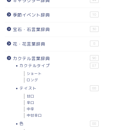
キャラクター辞典
44
季節イベント辞典
10
宝石・石言葉辞典
30
花・花言葉辞典
8
カクテル言葉辞典
90
カクテルタイプ
87
ショート
ロング
テイスト
88
甘口
辛口
中辛
中甘辛口
色
88