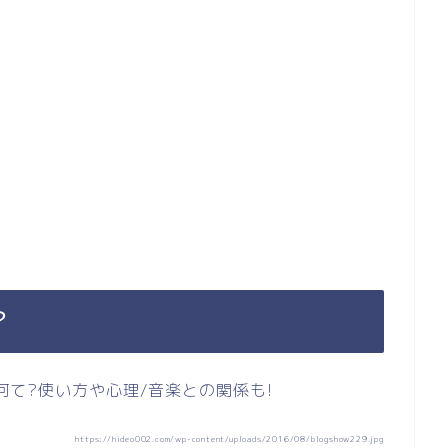
？
https://hideo002.com/wp-content/uploads/2016/08/blogshow229.jpg