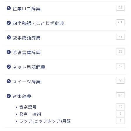
23
企業ロゴ辞典
61
四字熟語・ことわざ辞典
31
故事成語辞典
33
若者言葉辞典
37
ネット用語辞典
76
スイーツ辞典
94
音楽辞典
音楽記号
48
発声・技術
9
ラップ(ヒップホップ)用語
7