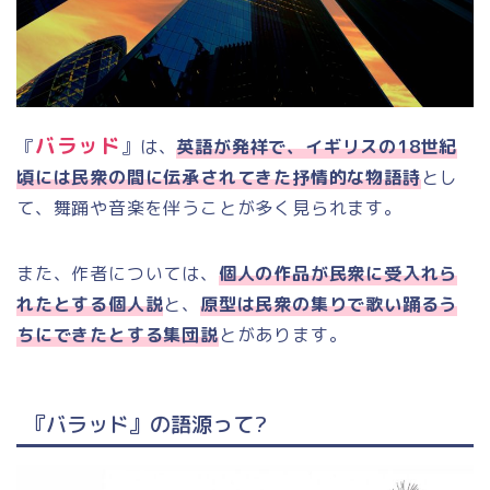
バラッド
『
』は、
英語が発祥で、イギリスの18世紀
頃には民衆
の間に伝承されてきた抒情的な物語詩
とし
て、舞踊や音楽を伴うことが多く見られます。
また、
作者については、
個人の作品が民衆に受入れら
れたとする個人説
と、
原型は民衆の集りで歌い踊るう
ちにできたとする集団説
とがあります。
『バラッド』の語源って?