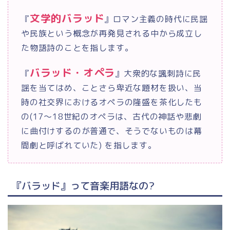
文学的バラッド
『
』ロマン主義の時代に民謡
や民族という概念が再発見される中から成立し
た物語詩のことを指します。
バラッド・オペラ
『
』大衆的な諷刺詩に民
謡を当てはめ、ことさら卑近な題材を扱い、当
時の社交界におけるオペラの隆盛を茶化したも
の(17～18世紀のオペラは、古代の神話や悲劇
に曲付けするのが普通で、そうでないものは幕
間劇と呼ばれていた) を指します。
『バラッド』って音楽用語なの?