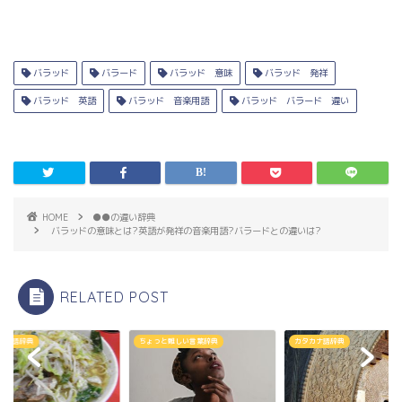
バラッド
バラード
バラッド 意味
バラッド 発祥
バラッド 英語
バラッド 音楽用語
バラッド バラード 違い
HOME
●●の違い辞典
バラッドの意味とは?英語が発祥の音楽用語?バラードとの違いは?
RELATED POST
カナ語辞典
ちょっと難しい言葉辞典
カタカナ語辞典