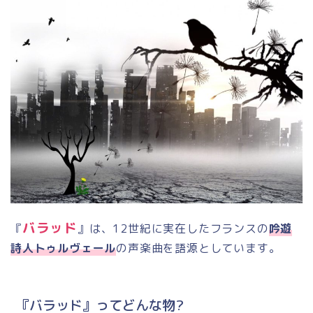
バラッド
『
』は、12世紀に実在したフランスの
吟遊
詩人
トゥルヴェール
の声楽曲を語源としています。
『バラッド』ってどんな物?