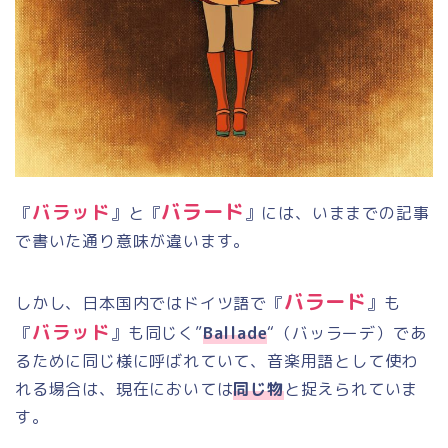
バラード
バラッド
『
』と『
』には、いままでの記事
で書いた通り意味が違います。
バラード
しかし、日本国内ではドイツ語で『
』も
バラッド
『
』も同じく”
Ballade
“（バッラーデ）であ
るために同じ様に呼ばれていて、音楽用語として使わ
れる場合は、現在においては
同じ物
と捉えられていま
す。