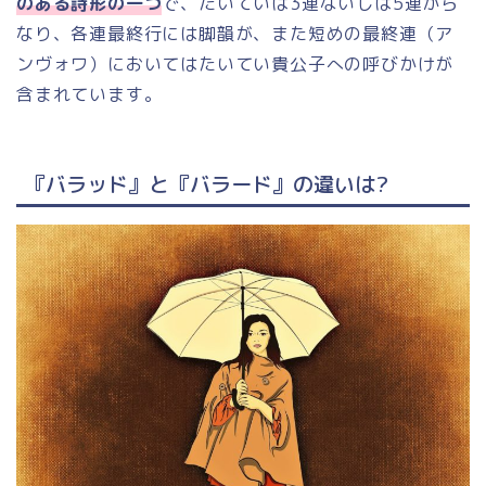
のある詩形の一つ
で、たいていは3
連
ないしは5連から
なり、各連最終行には
脚韻
が、また短めの最終連（
ア
ンヴォワ
）においてはたいてい貴公子への呼びかけが
含まれています。
『バラッド』と『バラード』の違いは?