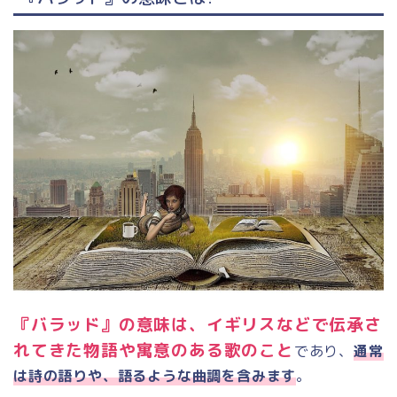
『バラッド』の意味は、イギリス
などで伝承さ
れてきた
物語
や
寓意
のある歌のこと
であり、
通常
は詩の語りや、語るような曲調を含みます
。