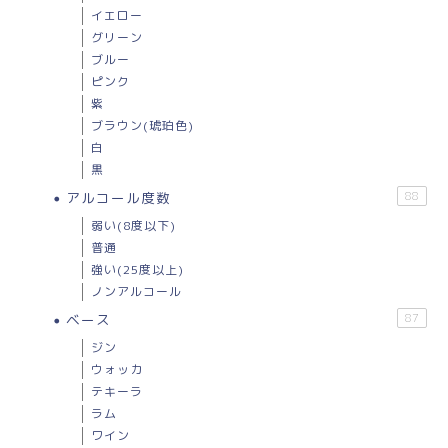
イエロー
グリーン
ブルー
ピンク
紫
ブラウン(琥珀色)
白
黒
アルコール度数
88
弱い(8度以下)
普通
強い(25度以上)
ノンアルコール
ベース
87
ジン
ウォッカ
テキーラ
ラム
ワイン