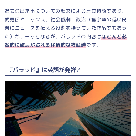
過去の
出来事
についての
韻文
による歴史物語であり、
武勇伝
や
ロマンス、社会諷刺・政治（識字率
の低い民
衆にニュースを伝える役割を持っていた作品でもあっ
た
）
がテーマとなるが、バラッドの内容は
ほとんど必
然的に破局が訪れる抒情的な物語詩
です。
『バラッド』は英語が発祥?