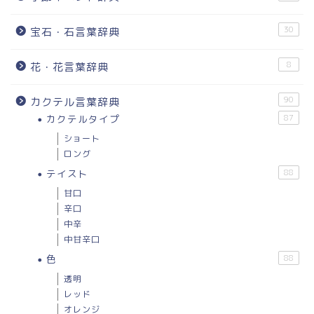
30
宝石・石言葉辞典
8
花・花言葉辞典
90
カクテル言葉辞典
カクテルタイプ
87
ショート
ロング
テイスト
88
甘口
辛口
中辛
中甘辛口
色
88
透明
レッド
オレンジ