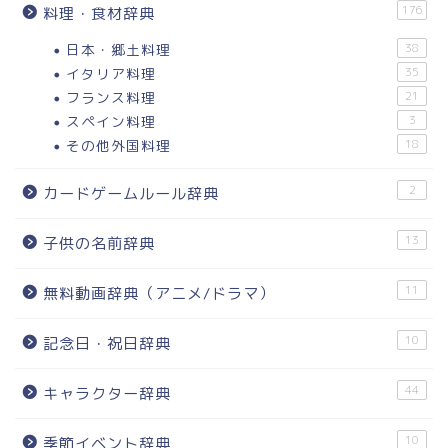
176
料理・食材辞典
日本・郷土料理
38
イタリア料理
35
フランス料理
21
スペイン料理
3
その他外国料理
18
2
カードゲームルール辞典
13
子供の名前辞典
11
無料動画辞典（アニメ/ドラマ）
10
記念日・祝日辞典
44
キャラクター辞典
10
季節イベント辞典