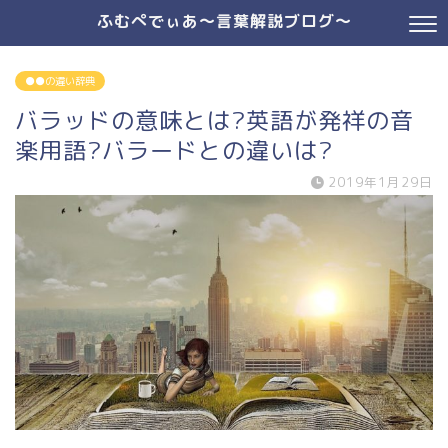
ふむぺでぃあ～言葉解説ブログ～
●●の違い辞典
バラッドの意味とは?英語が発祥の音
楽用語?バラードとの違いは?
2019年1月29日