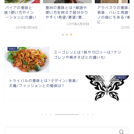
ンスパイアの意味と
意向の意味とは?類語や
アラベスクの意味と
?英語?使い方やイン
使い方を例文で超分かり
音楽・バレエ用語で
ピレーションとの違い
やすく!希望/要望/意...
ノの曲にもある?模
.
に...
2019年4月30日
2019年1月14日
2019年
ミーゴレンとは?味やカロリーは?ナシ
ゴレンや焼きそばとの違いも!
トライバルの意味とは?デザイン/音楽/
太陽/ファッションとの関係は?