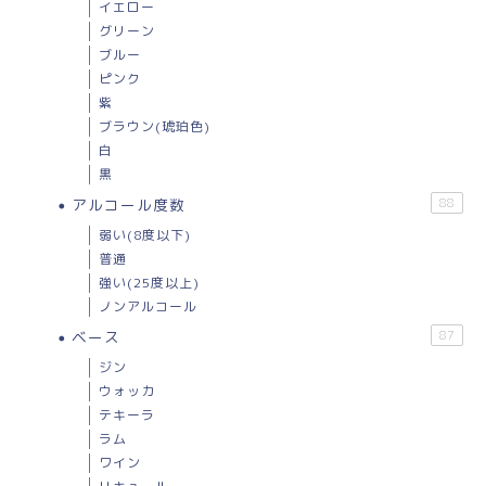
イエロー
グリーン
ブルー
ピンク
紫
ブラウン(琥珀色)
白
黒
アルコール度数
88
弱い(8度以下)
普通
強い(25度以上)
ノンアルコール
ベース
87
ジン
ウォッカ
テキーラ
ラム
ワイン