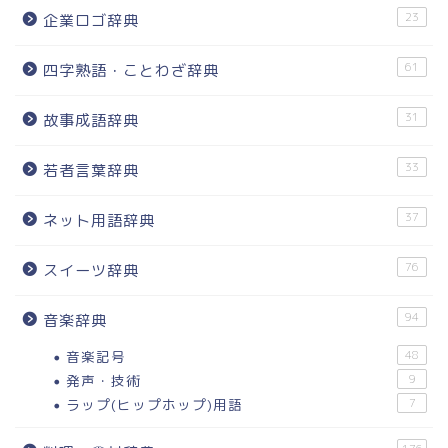
23
企業ロゴ辞典
61
四字熟語・ことわざ辞典
31
故事成語辞典
33
若者言葉辞典
37
ネット用語辞典
76
スイーツ辞典
94
音楽辞典
音楽記号
48
発声・技術
9
ラップ(ヒップホップ)用語
7