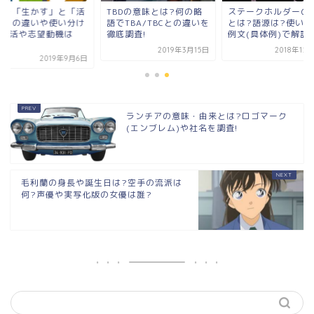
験を「生かす」と「活
TBDの意味とは?何の略
ステークホルダーの
す」の違いや使い分け
語でTBA/TBCとの違いを
とは?語源は?使い方
?就活や志望動機は
徹底調査!
例文(具体例)で解説!
.
2019年3月15日
2018年12
2019年9月6日
ランチアの意味・由来とは?ロゴマーク
(エンブレム)や社名を調査!
毛利蘭の身長や誕生日は?空手の流派は
何?声優や実写化版の女優は誰?