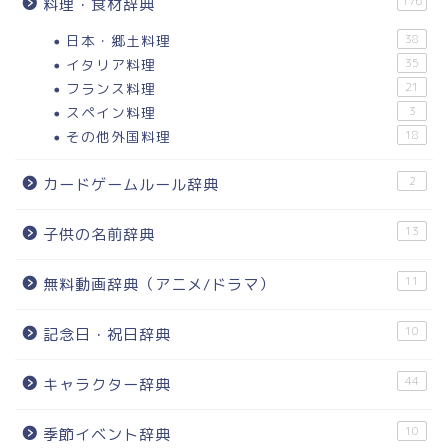
176
料理・食材辞典
日本・郷土料理
38
イタリア料理
35
フランス料理
21
スペイン料理
3
その他外国料理
18
2
カードゲームルール辞典
13
子供の名前辞典
11
無料動画辞典（アニメ/ドラマ）
10
記念日・祝日辞典
44
キャラクター辞典
10
季節イベント辞典