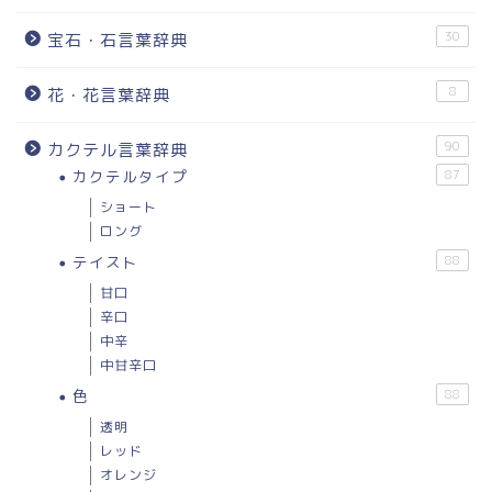
30
宝石・石言葉辞典
8
花・花言葉辞典
90
カクテル言葉辞典
カクテルタイプ
87
ショート
ロング
テイスト
88
甘口
辛口
中辛
中甘辛口
色
88
透明
レッド
オレンジ