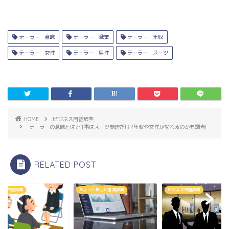
テーラー 意味
テーラー 職業
テーラー 年収
テーラー 女性
テーラー 男性
テーラー スーツ
HOME
ビジネス用語辞典
テーラーの意味とは?仕事はスーツ関連だけ?年収や女性がなれるのかも調査!
RELATED POST
ネス用語辞典
ちょっと難しい言葉辞典
ビジネス用語辞典