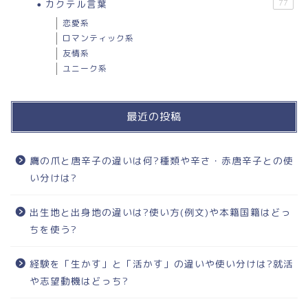
カクテル言葉
77
恋愛系
ロマンティック系
友情系
ユニーク系
最近の投稿
鷹の爪と唐辛子の違いは何?種類や辛さ・赤唐辛子との使
い分けは?
出生地と出身地の違いは?使い方(例文)や本籍国籍はどっ
ちを使う?
経験を「生かす」と「活かす」の違いや使い分けは?就活
や志望動機はどっち?