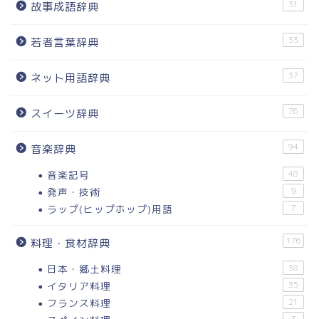
31
故事成語辞典
33
若者言葉辞典
37
ネット用語辞典
76
スイーツ辞典
94
音楽辞典
音楽記号
48
発声・技術
9
ラップ(ヒップホップ)用語
7
176
料理・食材辞典
日本・郷土料理
38
イタリア料理
35
フランス料理
21
3