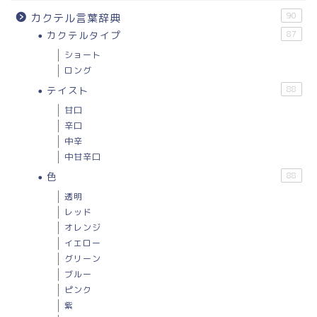
90
カクテル言葉辞典
カクテルタイプ
87
ショート
ロング
テイスト
88
甘口
辛口
中辛
中甘辛口
色
88
透明
レッド
オレンジ
イエロー
グリーン
ブルー
ピンク
紫