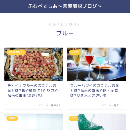
ふむぺでぃあ～言葉解説ブログ～
― CATEGORY ―
ブルー
弱い(8度以下)
ロング
チャイナブルーのカクテル言
ブルーハワイのカクテル言葉
葉とは?味や度数は?作り方や
とは?名前の由来や味・度数
名前の由来(意味)も!
は?かき氷との違いも!
2018年9月14日
2018年9月11日
恋愛系
甘口