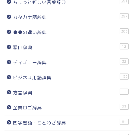
291
ちょっと難しい言葉辞典
397
カタカナ語辞典
303
●●の違い辞典
12
悪口辞典
32
ディズニー辞典
155
ビジネス用語辞典
11
方言辞典
23
企業ロゴ辞典
61
四字熟語・ことわざ辞典