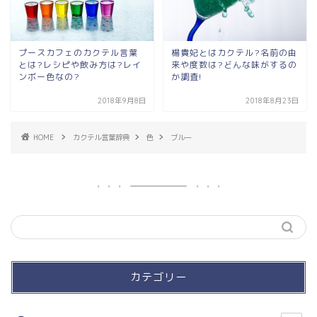
プースカフェのカクテル言葉
楊貴妃とはカクテル?名前の由
とは?レシピや飲み方は?レイ
来や度数は?どんな味がするの
ンボー色なの?
か調査!
2018年9月8日
2018年8月23日
HOME
カクテル言葉辞典
色
ブルー
カテゴリー