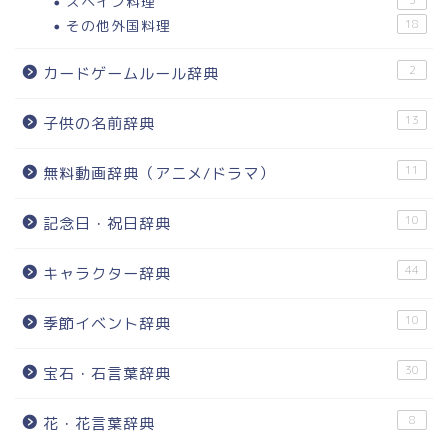
スペイン料理
その他外国料理
18
2
カードゲームルール辞典
13
子供の名前辞典
11
無料動画辞典（アニメ/ドラマ）
10
記念日・祝日辞典
44
キャラクター辞典
10
季節イベント辞典
30
宝石・石言葉辞典
8
花・花言葉辞典