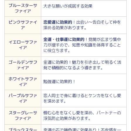
ブルースターサ
大きな願いが成就する効果
ファイア
ピンクサファイ
恋愛運に効果的
！出会い～告白そして仲を
ア
深める効果があります。
金運・仕事運に効果的
！見聞が広まり集中
イエローサファ
力が増すので、知恵や知識を体得すること
イア
に役立ちます。
ゴールデンサフ
金運に効果的！魅力を引き出して明るく活
ァイア
発で積極的になるよう導きます。
ホワイトサファ
勉強運に効果的！
イア
パープルサファ
恋人同士で身に着けるとケンカをなくし愛
イア
を深めます。
スターグレーサ
憎む心ををなくし愛を深め、パートナーの
ファイア
浮気防止効果があります。
ブラックスター
幸運の石で勝負運に効果あり！不安感を一