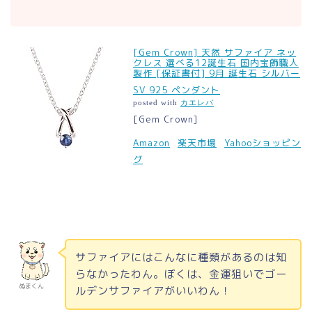
[Gem Crown] 天然 サファイア ネッ
クレス 選べる12誕生石 国内宝飾職人
製作 [保証書付] 9月 誕生石 シルバー
SV 925 ペンダント
posted with
カエレバ
[Gem Crown]
Amazon
楽天市場
Yahooショッピン
グ
サファイアにはこんなに種類があるのは知
らなかったわん。ぼくは、金運狙いでゴー
ぬまくん
ルデンサファイアがいいわん！