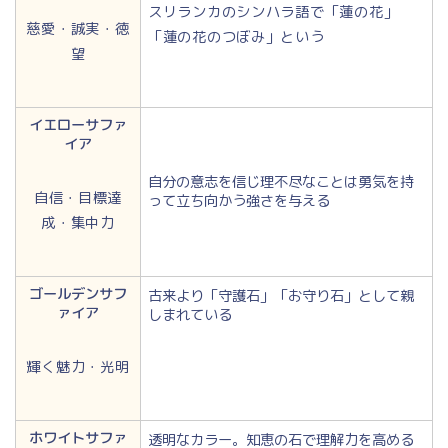
スリランカのシンハラ語で「蓮の花」
慈愛・誠実・徳
「蓮の花のつぼみ」という
望
イエローサファ
イア
自分の意志を信じ理不尽なことは勇気を持
自信・目標達
って立ち向かう強さを与える
成・集中力
ゴールデンサフ
古来より「守護石」「お守り石」として親
ァイア
しまれている
輝く魅力・光明
ホワイトサファ
透明なカラー。知恵の石で理解力を高める