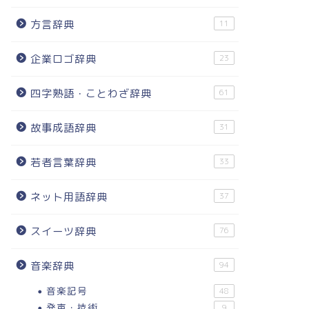
方言辞典
11
企業ロゴ辞典
23
四字熟語・ことわざ辞典
61
故事成語辞典
31
若者言葉辞典
33
ネット用語辞典
37
スイーツ辞典
76
音楽辞典
94
音楽記号
48
発声・技術
9