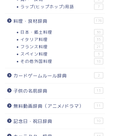
ラップ(ヒップホップ)用語
7
料理・食材辞典
176
日本・郷土料理
38
イタリア料理
35
フランス料理
21
スペイン料理
3
その他外国料理
18
カードゲームルール辞典
2
子供の名前辞典
13
無料動画辞典（アニメ/ドラマ）
11
記念日・祝日辞典
10