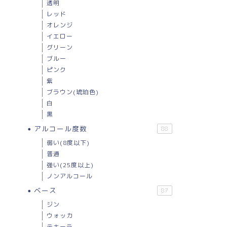
透明
レッド
オレンジ
イエロー
グリーン
ブルー
ピンク
紫
ブラウン(琥珀色)
白
黒
アルコール度数
88
弱い(8度以下)
普通
強い(25度以上)
ノンアルコール
ベース
87
ジン
ウォッカ
テキーラ