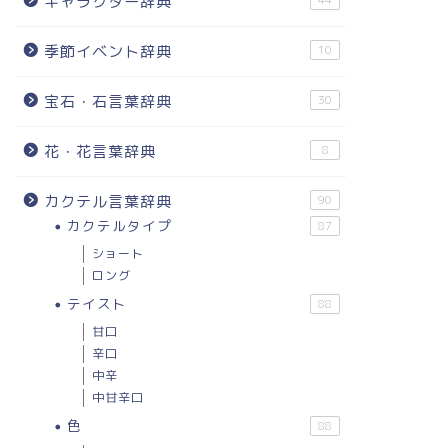
キャラクター辞典
44
季節イベント辞典
10
宝石・石言葉辞典
30
花・花言葉辞典
8
カクテル言葉辞典
90
カクテルタイプ
87
ショート
ロング
テイスト
88
甘口
辛口
中辛
中甘辛口
色
88