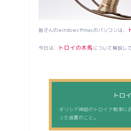
皆さんの
windows
や
mac
のパソコンは、
トロイの木馬
今日は、
について解説し
トロ
ギリシア神話のトロイア戦争に
った装置のこと。