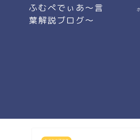
ふむぺでぃあ～言
葉解説ブログ～