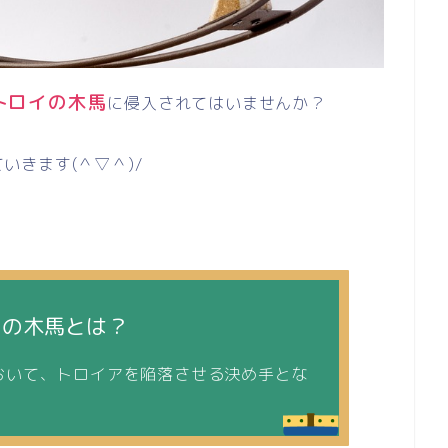
トロイの木馬
に侵入されてはいませんか？
ていきます
(
＾▽＾
)/
イの木馬とは？
おいて、トロイアを陥落させる決め手とな