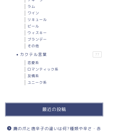
ラム
ワイン
リキュール
ビール
ウィスキー
ブランデー
その他
カクテル言葉
77
恋愛系
ロマンティック系
友情系
ユニーク系
最近の投稿
鷹の爪と唐辛子の違いは何?種類や辛さ・赤