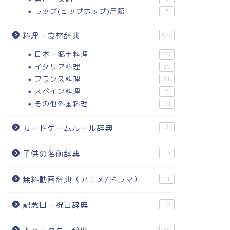
ラップ(ヒップホップ)用語
7
料理・食材辞典
176
日本・郷土料理
38
イタリア料理
35
フランス料理
21
スペイン料理
3
その他外国料理
18
カードゲームルール辞典
2
子供の名前辞典
13
無料動画辞典（アニメ/ドラマ）
11
記念日・祝日辞典
10