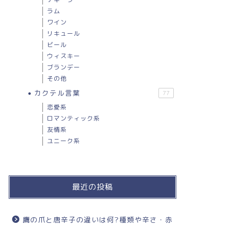
ラム
ワイン
リキュール
ビール
ウィスキー
ブランデー
その他
カクテル言葉
77
恋愛系
ロマンティック系
友情系
ユニーク系
最近の投稿
鷹の爪と唐辛子の違いは何?種類や辛さ・赤