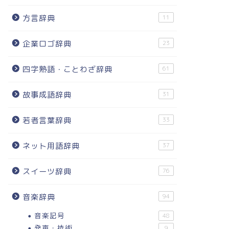
方言辞典
11
企業ロゴ辞典
23
四字熟語・ことわざ辞典
61
故事成語辞典
31
若者言葉辞典
33
ネット用語辞典
37
スイーツ辞典
76
音楽辞典
94
音楽記号
48
発声・技術
9