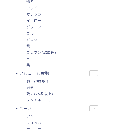
透明
レッド
オレンジ
イエロー
グリーン
ブルー
ピンク
紫
ブラウン(琥珀色)
白
黒
アルコール度数
88
弱い(8度以下)
普通
強い(25度以上)
ノンアルコール
ベース
87
ジン
ウォッカ
テキーラ