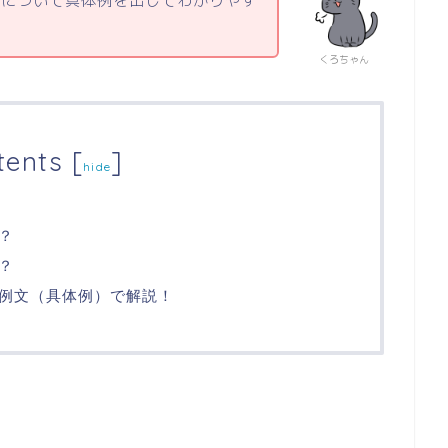
ーについて具体例を出してわかりやす
くろちゃん
tents
[
]
hide
？
？
例文（具体例）で解説！