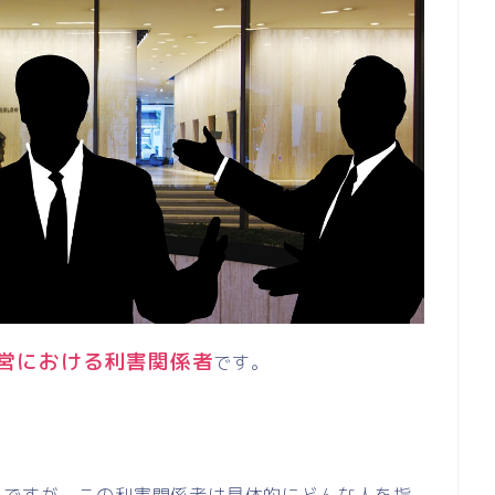
営における利害関係者
です。
。