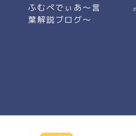
ふむぺでぃあ～言
葉解説ブログ～