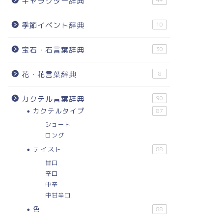
キャラクター辞典
44
季節イベント辞典
10
宝石・石言葉辞典
30
花・花言葉辞典
8
カクテル言葉辞典
90
カクテルタイプ
87
ショート
ロング
テイスト
88
甘口
辛口
中辛
中甘辛口
色
88