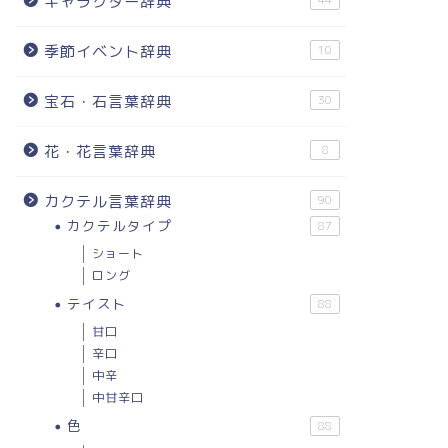
キャラクター辞典
44
季節イベント辞典
10
宝石・石言葉辞典
30
花・花言葉辞典
8
カクテル言葉辞典
90
カクテルタイプ
87
ショート
ロング
テイスト
88
甘口
辛口
中辛
中甘辛口
色
88