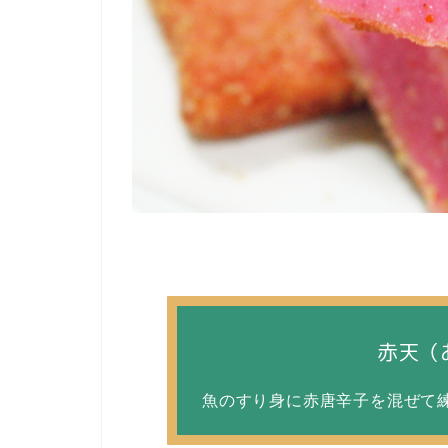
赤天（
魚のすり身に赤唐辛子を混ぜて