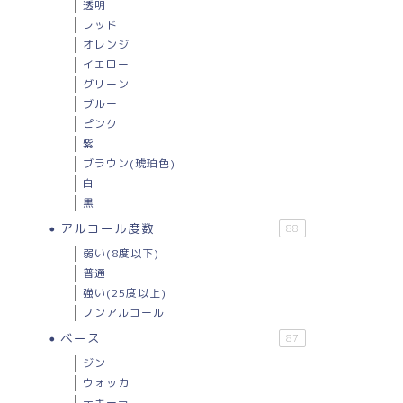
透明
レッド
オレンジ
イエロー
グリーン
ブルー
ピンク
紫
ブラウン(琥珀色)
白
黒
アルコール度数
88
弱い(8度以下)
普通
強い(25度以上)
ノンアルコール
ベース
87
ジン
ウォッカ
テキーラ