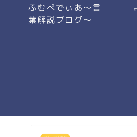
ふむぺでぃあ～言
葉解説ブログ～