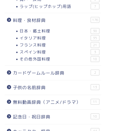
ラップ(ヒップホップ)用語
7
料理・食材辞典
176
日本・郷土料理
38
イタリア料理
35
フランス料理
21
スペイン料理
3
その他外国料理
18
カードゲームルール辞典
2
子供の名前辞典
13
無料動画辞典（アニメ/ドラマ）
11
記念日・祝日辞典
10