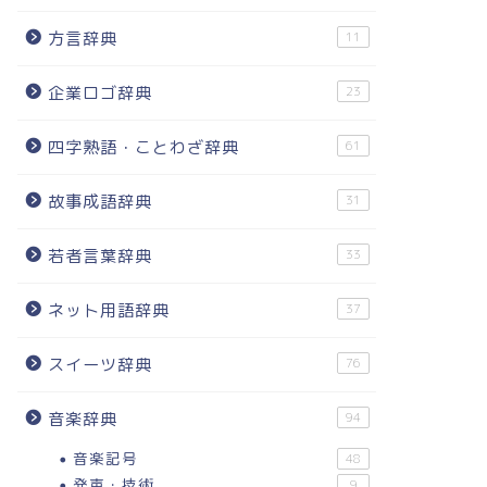
方言辞典
11
企業ロゴ辞典
23
四字熟語・ことわざ辞典
61
故事成語辞典
31
若者言葉辞典
33
ネット用語辞典
37
スイーツ辞典
76
音楽辞典
94
音楽記号
48
発声・技術
9