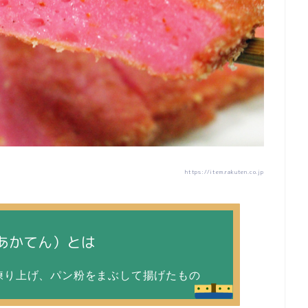
https://item.rakuten.co.jp
あかてん）とは
練り上げ、パン粉をまぶして揚げたもの