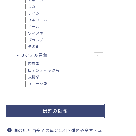
ラム
ワイン
リキュール
ビール
ウィスキー
ブランデー
その他
カクテル言葉
77
恋愛系
ロマンティック系
友情系
ユニーク系
最近の投稿
鷹の爪と唐辛子の違いは何?種類や辛さ・赤