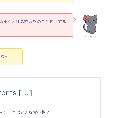
ぬまくんは名前以外のこと知ってる
くろちゃん
てわん！！
tents
[
]
hide
ん）」とはどんな食べ物？