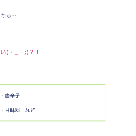
わかる～！！
(・_・;)？！
・唐辛子
・甘味料 など