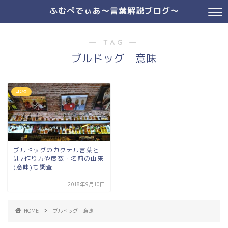
ふむぺでぃあ～言葉解説ブログ～
― TAG ―
ブルドッグ 意味
ロング
ブルドッグのカクテル言葉と
は?作り方や度数・名前の由来
(意味)も調査!
2018年9月10日
HOME
ブルドッグ 意味