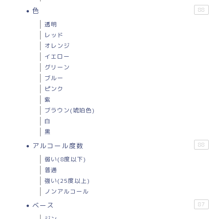
色
88
透明
レッド
オレンジ
イエロー
グリーン
ブルー
ピンク
紫
ブラウン(琥珀色)
白
黒
アルコール度数
88
弱い(8度以下)
普通
強い(25度以上)
ノンアルコール
ベース
87
ジン