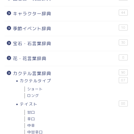
44
キャラクター辞典
10
季節イベント辞典
30
宝石・石言葉辞典
8
花・花言葉辞典
90
カクテル言葉辞典
カクテルタイプ
87
ショート
ロング
テイスト
88
甘口
辛口
中辛
中甘辛口