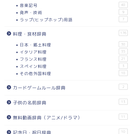
音楽記号
48
発声・技術
9
ラップ(ヒップホップ)用語
7
176
料理・食材辞典
日本・郷土料理
38
イタリア料理
35
フランス料理
21
スペイン料理
3
その他外国料理
18
2
カードゲームルール辞典
13
子供の名前辞典
11
無料動画辞典（アニメ/ドラマ）
10
記念日・祝日辞典