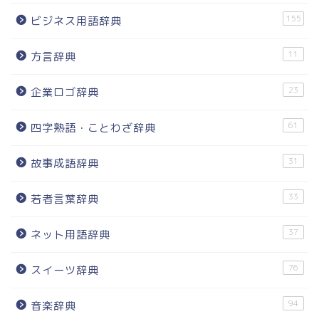
155
ビジネス用語辞典
11
方言辞典
23
企業ロゴ辞典
61
四字熟語・ことわざ辞典
31
故事成語辞典
33
若者言葉辞典
37
ネット用語辞典
76
スイーツ辞典
94
音楽辞典