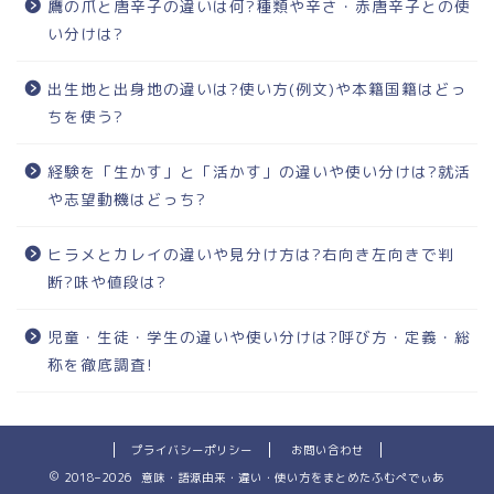
鷹の爪と唐辛子の違いは何?種類や辛さ・赤唐辛子との使
い分けは?
出生地と出身地の違いは?使い方(例文)や本籍国籍はどっ
ちを使う?
経験を「生かす」と「活かす」の違いや使い分けは?就活
や志望動機はどっち?
ヒラメとカレイの違いや見分け方は?右向き左向きで判
断?味や値段は?
児童・生徒・学生の違いや使い分けは?呼び方・定義・総
称を徹底調査!
プライバシーポリシー
お問い合わせ
2018–2026 意味・語源由来・違い・使い方をまとめたふむぺでぃあ