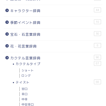
44
キャラクター辞典
10
季節イベント辞典
30
宝石・石言葉辞典
8
花・花言葉辞典
90
カクテル言葉辞典
カクテルタイプ
87
ショート
ロング
テイスト
88
甘口
辛口
中辛
中甘辛口