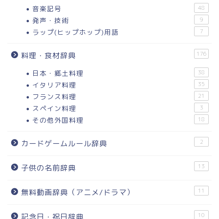
音楽記号
48
発声・技術
9
ラップ(ヒップホップ)用語
7
176
料理・食材辞典
日本・郷土料理
38
イタリア料理
35
フランス料理
21
スペイン料理
3
その他外国料理
18
2
カードゲームルール辞典
13
子供の名前辞典
11
無料動画辞典（アニメ/ドラマ）
10
記念日・祝日辞典