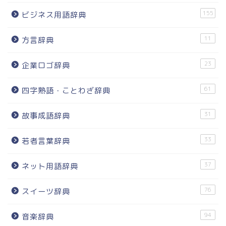
155
ビジネス用語辞典
11
方言辞典
23
企業ロゴ辞典
61
四字熟語・ことわざ辞典
31
故事成語辞典
33
若者言葉辞典
37
ネット用語辞典
76
スイーツ辞典
94
音楽辞典