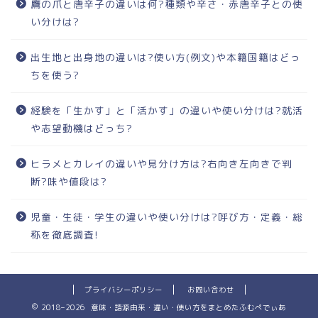
鷹の爪と唐辛子の違いは何?種類や辛さ・赤唐辛子との使
い分けは?
出生地と出身地の違いは?使い方(例文)や本籍国籍はどっ
ちを使う?
経験を「生かす」と「活かす」の違いや使い分けは?就活
や志望動機はどっち?
ヒラメとカレイの違いや見分け方は?右向き左向きで判
断?味や値段は?
児童・生徒・学生の違いや使い分けは?呼び方・定義・総
称を徹底調査!
プライバシーポリシー
お問い合わせ
2018–2026 意味・語源由来・違い・使い方をまとめたふむぺでぃあ