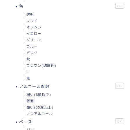
色
88
透明
レッド
オレンジ
イエロー
グリーン
ブルー
ピンク
紫
ブラウン(琥珀色)
白
黒
アルコール度数
88
弱い(8度以下)
普通
強い(25度以上)
ノンアルコール
ベース
87
ジン