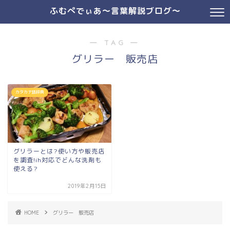
ふむぺでぃあ～言葉解説ブログ～
― TAG ―
グリラー 販売店
カタカナ語辞典
グリラーとは?使い方や販売店
を調査!ih対応でどんな洗剤も
使える?
2019年2月15日
HOME
グリラー 販売店