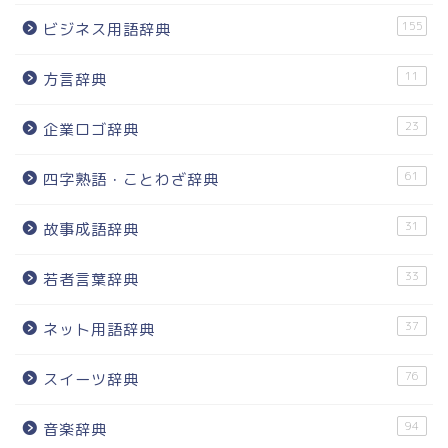
155
ビジネス用語辞典
11
方言辞典
23
企業ロゴ辞典
61
四字熟語・ことわざ辞典
31
故事成語辞典
33
若者言葉辞典
37
ネット用語辞典
76
スイーツ辞典
94
音楽辞典