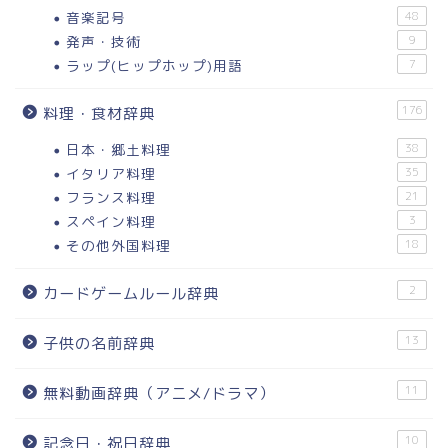
音楽記号
48
発声・技術
9
ラップ(ヒップホップ)用語
7
176
料理・食材辞典
日本・郷土料理
38
イタリア料理
35
フランス料理
21
スペイン料理
3
その他外国料理
18
2
カードゲームルール辞典
13
子供の名前辞典
11
無料動画辞典（アニメ/ドラマ）
10
記念日・祝日辞典