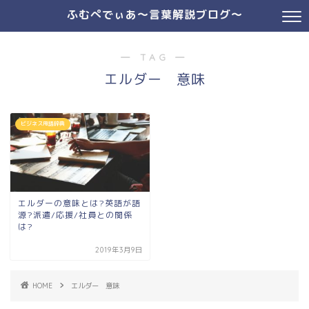
ふむぺでぃあ～言葉解説ブログ～
― TAG ―
エルダー 意味
ビジネス用語辞典
エルダーの意味とは?英語が語
源?派遣/応援/社員との関係
は?
2019年3月9日
HOME
エルダー 意味