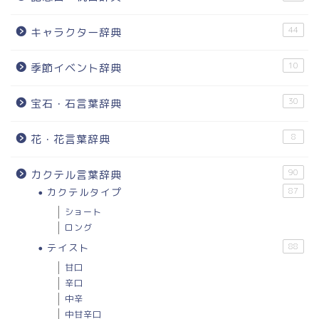
44
キャラクター辞典
10
季節イベント辞典
30
宝石・石言葉辞典
8
花・花言葉辞典
90
カクテル言葉辞典
カクテルタイプ
87
ショート
ロング
テイスト
88
甘口
辛口
中辛
中甘辛口