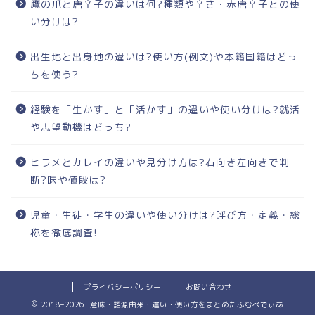
鷹の爪と唐辛子の違いは何?種類や辛さ・赤唐辛子との使
い分けは?
出生地と出身地の違いは?使い方(例文)や本籍国籍はどっ
ちを使う?
経験を「生かす」と「活かす」の違いや使い分けは?就活
や志望動機はどっち?
ヒラメとカレイの違いや見分け方は?右向き左向きで判
断?味や値段は?
児童・生徒・学生の違いや使い分けは?呼び方・定義・総
称を徹底調査!
プライバシーポリシー
お問い合わせ
2018–2026 意味・語源由来・違い・使い方をまとめたふむぺでぃあ