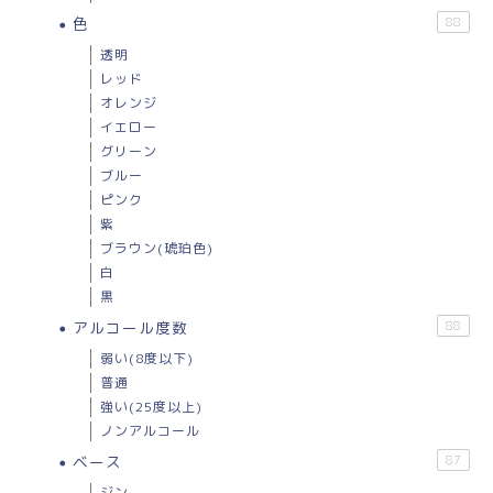
色
88
透明
レッド
オレンジ
イエロー
グリーン
ブルー
ピンク
紫
ブラウン(琥珀色)
白
黒
アルコール度数
88
弱い(8度以下)
普通
強い(25度以上)
ノンアルコール
ベース
87
ジン