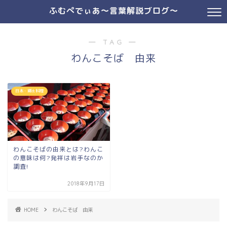
ふむぺでぃあ～言葉解説ブログ～
― TAG ―
わんこそば 由来
日本・郷土料理
わんこそばの由来とは?わんこ
の意味は何?発祥は岩手なのか
調査!
2018年9月17日
HOME
わんこそば 由来