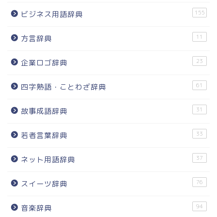
155
ビジネス用語辞典
11
方言辞典
23
企業ロゴ辞典
61
四字熟語・ことわざ辞典
31
故事成語辞典
33
若者言葉辞典
37
ネット用語辞典
76
スイーツ辞典
94
音楽辞典