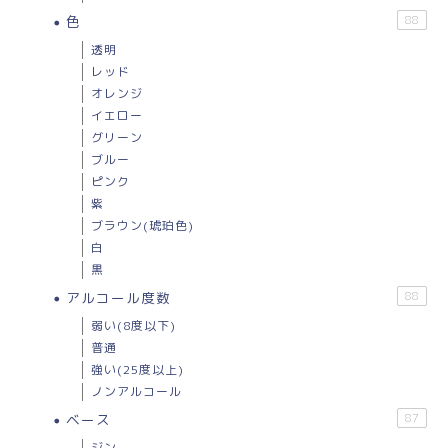
色
88
透明
レッド
オレンジ
イエロー
グリーン
ブルー
ピンク
紫
ブラウン(琥珀色)
白
黒
アルコール度数
88
弱い(8度以下)
普通
強い(25度以上)
ノンアルコール
ベース
87
ジン