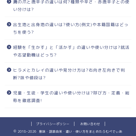
鷹の爪と唐辛子の違いは何?種類や辛さ・赤唐辛子との使
い分けは?
出生地と出身地の違いは?使い方(例文)や本籍国籍はどっ
ちを使う?
経験を「生かす」と「活かす」の違いや使い分けは?就活
や志望動機はどっち?
ヒラメとカレイの違いや見分け方は?右向き左向きで判
断?味や値段は?
児童・生徒・学生の違いや使い分けは?呼び方・定義・総
称を徹底調査!
プライバシーポリシー
お問い合わせ
2018–2026 意味・語源由来・違い・使い方をまとめたふむぺでぃあ