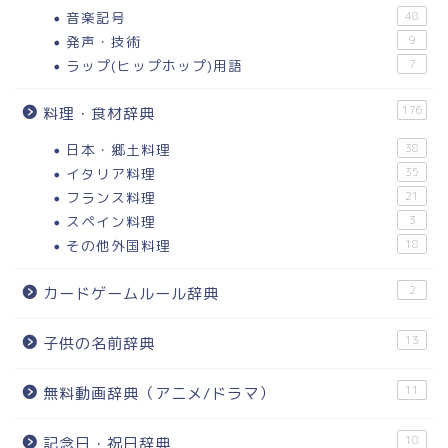
音楽記号
48
発声・技術
9
ラップ(ヒップホップ)用語
7
176
料理・食材辞典
日本・郷土料理
38
イタリア料理
35
フランス料理
21
スペイン料理
3
その他外国料理
18
2
カードゲームルール辞典
13
子供の名前辞典
11
無料動画辞典（アニメ/ドラマ）
10
記念日・祝日辞典