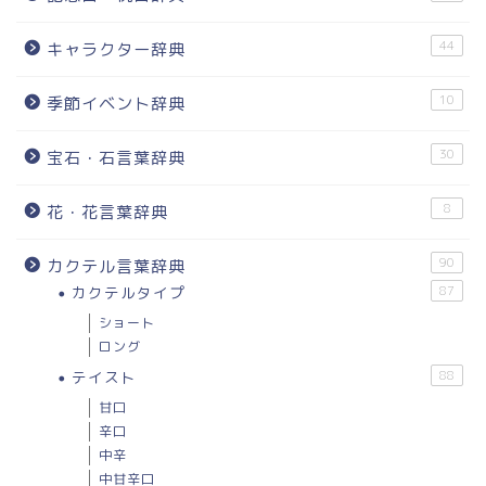
44
キャラクター辞典
10
季節イベント辞典
30
宝石・石言葉辞典
8
花・花言葉辞典
90
カクテル言葉辞典
カクテルタイプ
87
ショート
ロング
テイスト
88
甘口
辛口
中辛
中甘辛口