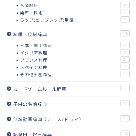
音楽記号
48
発声・技術
9
ラップ(ヒップホップ)用語
7
176
料理・食材辞典
日本・郷土料理
38
イタリア料理
35
フランス料理
21
スペイン料理
3
その他外国料理
18
2
カードゲームルール辞典
13
子供の名前辞典
11
無料動画辞典（アニメ/ドラマ）
10
記念日・祝日辞典