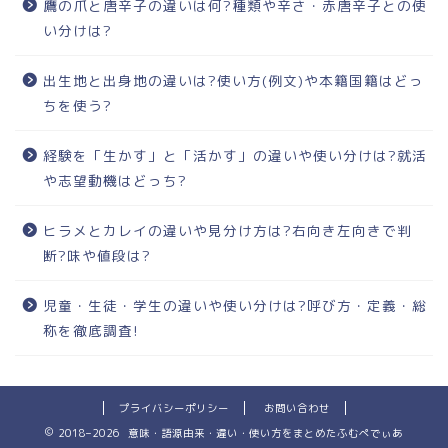
鷹の爪と唐辛子の違いは何?種類や辛さ・赤唐辛子との使
い分けは?
出生地と出身地の違いは?使い方(例文)や本籍国籍はどっ
ちを使う?
経験を「生かす」と「活かす」の違いや使い分けは?就活
や志望動機はどっち?
ヒラメとカレイの違いや見分け方は?右向き左向きで判
断?味や値段は?
児童・生徒・学生の違いや使い分けは?呼び方・定義・総
称を徹底調査!
プライバシーポリシー
お問い合わせ
2018–2026 意味・語源由来・違い・使い方をまとめたふむぺでぃあ