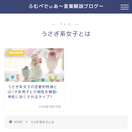
ふむぺでぃあ～言葉解説ブログ～
― TAG ―
うさぎ系女子とは
若者言葉辞典
うさぎ系女子の恋愛的特徴と
は?犬系男子との相性を解説!
男性に尽くされるタイプ?
2018年9月29日
HOME
うさぎ系女子とは