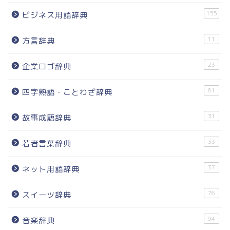
155
ビジネス用語辞典
11
方言辞典
23
企業ロゴ辞典
61
四字熟語・ことわざ辞典
31
故事成語辞典
33
若者言葉辞典
37
ネット用語辞典
76
スイーツ辞典
94
音楽辞典