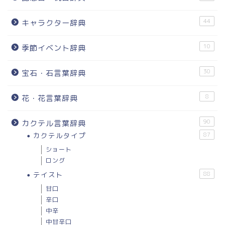
44
キャラクター辞典
10
季節イベント辞典
30
宝石・石言葉辞典
8
花・花言葉辞典
90
カクテル言葉辞典
カクテルタイプ
87
ショート
ロング
テイスト
88
甘口
辛口
中辛
中甘辛口