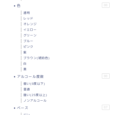
色
88
透明
レッド
オレンジ
イエロー
グリーン
ブルー
ピンク
紫
ブラウン(琥珀色)
白
黒
アルコール度数
88
弱い(8度以下)
普通
強い(25度以上)
ノンアルコール
ベース
87
ジン