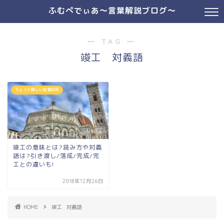
ふむぺでぃあ～言葉解説ブログ～
― TAG ―
竣工 対義語
ちょっと難しい言葉辞典
竣工の意味とは?読み方や対義
語は?引き渡し/落成/完成/完
工との違いも!
2018年12月26日
HOME
竣工 対義語