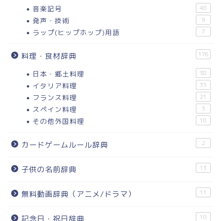
音楽記号
48
発声・技術
9
ラップ(ヒップホップ)用語
7
176
料理・食材辞典
日本・郷土料理
38
イタリア料理
35
フランス料理
21
スペイン料理
3
その他外国料理
18
2
カードゲームルール辞典
13
子供の名前辞典
11
無料動画辞典（アニメ/ドラマ）
10
記念日・祝日辞典