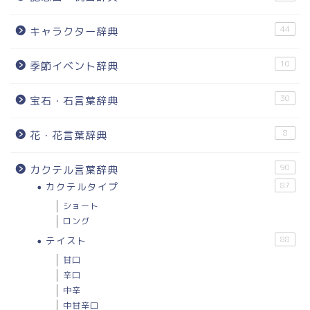
44
キャラクター辞典
10
季節イベント辞典
30
宝石・石言葉辞典
8
花・花言葉辞典
90
カクテル言葉辞典
カクテルタイプ
87
ショート
ロング
テイスト
88
甘口
辛口
中辛
中甘辛口