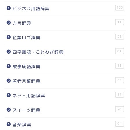
155
ビジネス用語辞典
11
方言辞典
23
企業ロゴ辞典
61
四字熟語・ことわざ辞典
31
故事成語辞典
33
若者言葉辞典
37
ネット用語辞典
76
スイーツ辞典
94
音楽辞典