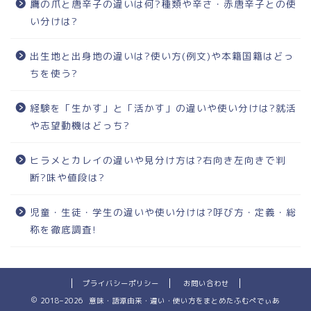
鷹の爪と唐辛子の違いは何?種類や辛さ・赤唐辛子との使
い分けは?
出生地と出身地の違いは?使い方(例文)や本籍国籍はどっ
ちを使う?
経験を「生かす」と「活かす」の違いや使い分けは?就活
や志望動機はどっち?
ヒラメとカレイの違いや見分け方は?右向き左向きで判
断?味や値段は?
児童・生徒・学生の違いや使い分けは?呼び方・定義・総
称を徹底調査!
プライバシーポリシー
お問い合わせ
2018–2026 意味・語源由来・違い・使い方をまとめたふむぺでぃあ