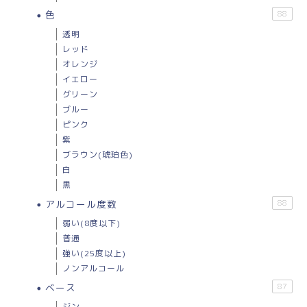
色
88
透明
レッド
オレンジ
イエロー
グリーン
ブルー
ピンク
紫
ブラウン(琥珀色)
白
黒
アルコール度数
88
弱い(8度以下)
普通
強い(25度以上)
ノンアルコール
ベース
87
ジン