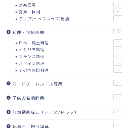
音楽記号
48
発声・技術
9
ラップ(ヒップホップ)用語
7
176
料理・食材辞典
日本・郷土料理
38
イタリア料理
35
フランス料理
21
スペイン料理
3
その他外国料理
18
2
カードゲームルール辞典
13
子供の名前辞典
11
無料動画辞典（アニメ/ドラマ）
10
記念日・祝日辞典