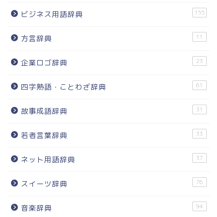
155
ビジネス用語辞典
11
方言辞典
23
企業ロゴ辞典
61
四字熟語・ことわざ辞典
31
故事成語辞典
33
若者言葉辞典
37
ネット用語辞典
76
スイーツ辞典
94
音楽辞典