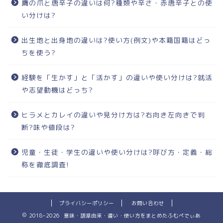
鷹の爪と唐辛子の違いは何?種類や辛さ・赤唐辛子との使
い分けは?
出生地と出身地の違いは?使い方(例文)や本籍国籍はどっ
ちを使う?
経験を「生かす」と「活かす」の違いや使い分けは?就活
や志望動機はどっち?
ヒラメとカレイの違いや見分け方は?右向き左向きで判
断?味や値段は?
児童・生徒・学生の違いや使い分けは?呼び方・定義・総
称を徹底調査!
プライバシーポリシー
お問い合わせ
2018–2026 意味・語源由来・違い・使い方をまとめたふむぺでぃあ