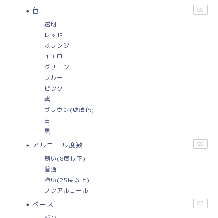
色
88
透明
レッド
オレンジ
イエロー
グリーン
ブルー
ピンク
紫
ブラウン(琥珀色)
白
黒
アルコール度数
88
弱い(8度以下)
普通
強い(25度以上)
ノンアルコール
ベース
87
ジン