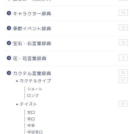
44
キャラクター辞典
10
季節イベント辞典
30
宝石・石言葉辞典
8
花・花言葉辞典
90
カクテル言葉辞典
カクテルタイプ
87
ショート
ロング
テイスト
88
甘口
辛口
中辛
中甘辛口