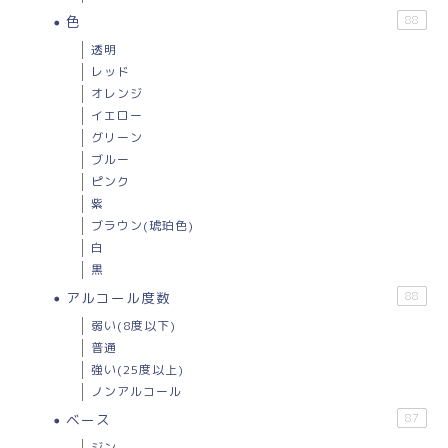
色
88
透明
レッド
オレンジ
イエロー
グリーン
ブルー
ピンク
紫
ブラウン(琥珀色)
白
黒
アルコール度数
88
弱い(8度以下)
普通
強い(25度以上)
ノンアルコール
ベース
87
ジン