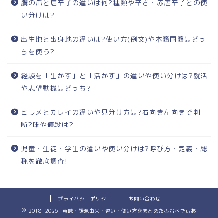
鷹の爪と唐辛子の違いは何?種類や辛さ・赤唐辛子との使
い分けは?
出生地と出身地の違いは?使い方(例文)や本籍国籍はどっ
ちを使う?
経験を「生かす」と「活かす」の違いや使い分けは?就活
や志望動機はどっち?
ヒラメとカレイの違いや見分け方は?右向き左向きで判
断?味や値段は?
児童・生徒・学生の違いや使い分けは?呼び方・定義・総
称を徹底調査!
プライバシーポリシー
お問い合わせ
2018–2026 意味・語源由来・違い・使い方をまとめたふむぺでぃあ