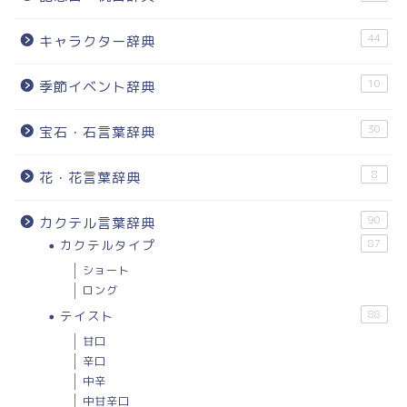
44
キャラクター辞典
10
季節イベント辞典
30
宝石・石言葉辞典
8
花・花言葉辞典
90
カクテル言葉辞典
カクテルタイプ
87
ショート
ロング
テイスト
88
甘口
辛口
中辛
中甘辛口