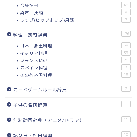
音楽記号
48
発声・技術
9
ラップ(ヒップホップ)用語
7
176
料理・食材辞典
日本・郷土料理
38
イタリア料理
35
フランス料理
21
スペイン料理
3
その他外国料理
18
2
カードゲームルール辞典
13
子供の名前辞典
11
無料動画辞典（アニメ/ドラマ）
10
記念日・祝日辞典