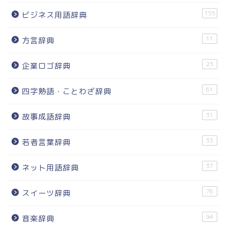
155
ビジネス用語辞典
11
方言辞典
23
企業ロゴ辞典
61
四字熟語・ことわざ辞典
31
故事成語辞典
33
若者言葉辞典
37
ネット用語辞典
76
スイーツ辞典
94
音楽辞典