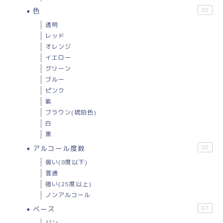
色
88
透明
レッド
オレンジ
イエロー
グリーン
ブルー
ピンク
紫
ブラウン(琥珀色)
白
黒
アルコール度数
88
弱い(8度以下)
普通
強い(25度以上)
ノンアルコール
ベース
87
ジン