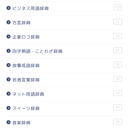
155
ビジネス用語辞典
11
方言辞典
23
企業ロゴ辞典
61
四字熟語・ことわざ辞典
31
故事成語辞典
33
若者言葉辞典
37
ネット用語辞典
76
スイーツ辞典
94
音楽辞典