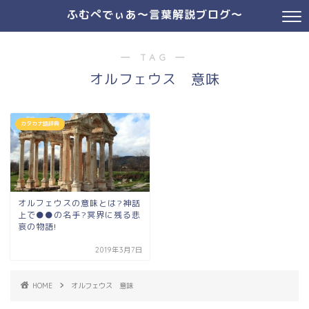
ふむぺでぃあ～言葉解説ブログ～
― TAG ―
オルフェウス 意味
カタカナ語辞典
オルフェウスの意味とは?神話
上で●●の名手?冥界に残る悲
哀の物語!
2019年3月7日
HOME
オルフェウス 意味