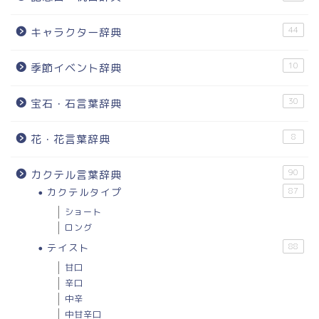
44
キャラクター辞典
10
季節イベント辞典
30
宝石・石言葉辞典
8
花・花言葉辞典
90
カクテル言葉辞典
カクテルタイプ
87
ショート
ロング
テイスト
88
甘口
辛口
中辛
中甘辛口