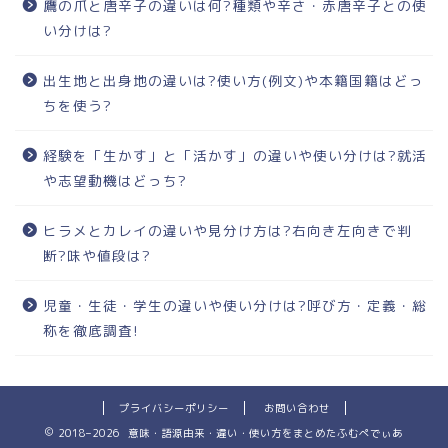
鷹の爪と唐辛子の違いは何?種類や辛さ・赤唐辛子との使
い分けは?
出生地と出身地の違いは?使い方(例文)や本籍国籍はどっ
ちを使う?
経験を「生かす」と「活かす」の違いや使い分けは?就活
や志望動機はどっち?
ヒラメとカレイの違いや見分け方は?右向き左向きで判
断?味や値段は?
児童・生徒・学生の違いや使い分けは?呼び方・定義・総
称を徹底調査!
プライバシーポリシー
お問い合わせ
2018–2026 意味・語源由来・違い・使い方をまとめたふむぺでぃあ