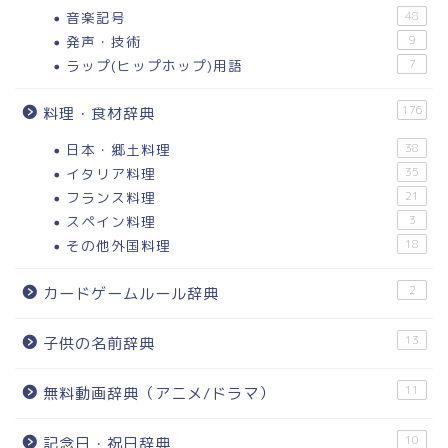
音楽記号
48
発声・技術
9
ラップ(ヒップホップ)用語
7
176
料理・食材辞典
日本・郷土料理
38
イタリア料理
35
フランス料理
21
スペイン料理
3
その他外国料理
18
2
カードゲームルール辞典
13
子供の名前辞典
11
無料動画辞典（アニメ/ドラマ）
10
記念日・祝日辞典