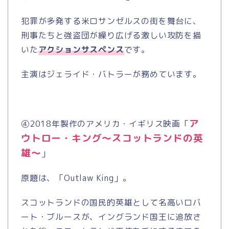
犯罪が多発する米ロサンゼルスの街を舞台に、
刑事たちと強盗団が繰り広げる激しい攻防を描
いた
アクションサスペンス
です。
主演はジェライド・バトラーが務めています。
ア
④
2018
年製作のアメリカ・イギリス映画「
ウトロー・キング～スコットランドの英
雄～
」
原題は、「
Outlaw King
」。
スコットランドの国民的英雄として名高いロバ
ート・ブルースが、イングランド国王に追放さ