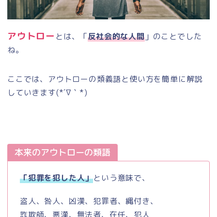
アウトロー
とは、「
反社会的な人間
」のことでした
ね。
ここでは、アウトローの類義語と使い方を簡単に解説
していきます
(*´
∇｀
*)
本来のアウトローの類語
「犯罪を犯した人」
という意味で、
盗人、咎人、凶漢、犯罪者、縄付き、
詐欺師、悪漢、無法者、在任、犯人