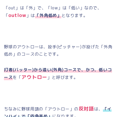
「
out
」は「外」で、「
low
」は「低い」なので、
outlow
「
」は
「外角低め」
となります。
野球のアウトローは、投手
(
ピッチャー
)
が投げた「外角
低め」のコースのことです。
打者(バッター)から遠い(外角)コースで、かつ、低いコ
アウトロー
ース
を「
」と呼びます。
反対語
ちなみに野球用語の「アウトロー」の
は、
「イ
ンハイ」で「内角高め」
になります。