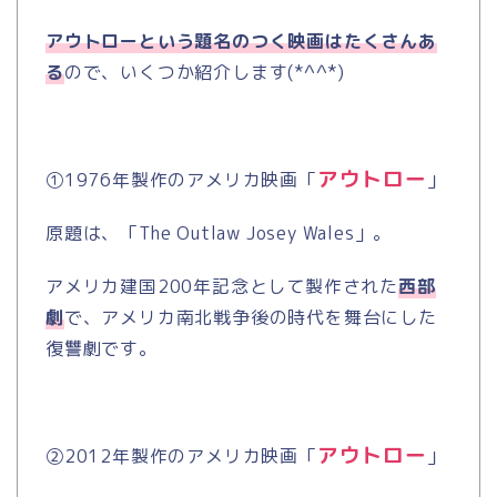
アウトローという題名のつく映画はたくさんあ
る
ので、いくつか紹介します
(*^^*)
アウトロー
①
1976
年製作のアメリカ映画「
」
原題は、「
The Outlaw Josey Wales
」。
アメリカ建国
200
年記念として製作された
西部
劇
で、アメリカ南北戦争後の時代を舞台にした
復讐劇です。
アウトロー
②
2012
年製作のアメリカ映画「
」